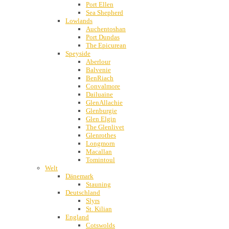
Port Ellen
Sea Shepherd
Lowlands
Auchentoshan
Port Dundas
The Epicurean
Speyside
Aberlour
Balvenie
BenRiach
Convalmore
Dailuaine
GlenAllachie
Glenburgie
Glen Elgin
The Glenlivet
Glenrothes
Longmorn
Macallan
Tomintoul
Welt
Dänemark
Stauning
Deutschland
Slyrs
St. Kilian
England
Cotswolds