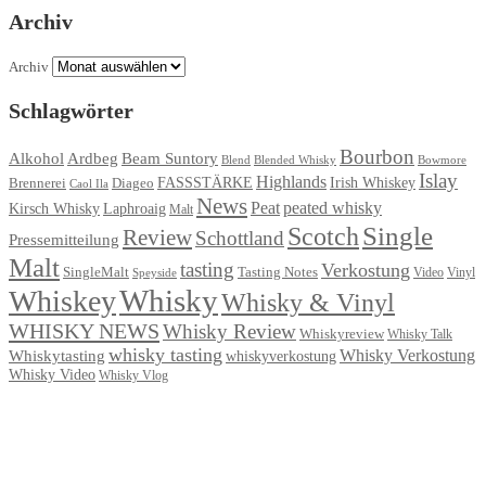
Archiv
Archiv
Schlagwörter
Bourbon
Ardbeg
Alkohol
Beam Suntory
Blend
Blended Whisky
Bowmore
Islay
Highlands
FASSSTÄRKE
Irish Whiskey
Brennerei
Diageo
Caol Ila
News
Peat
peated whisky
Kirsch Whisky
Laphroaig
Malt
Single
Scotch
Review
Schottland
Pressemitteilung
Malt
tasting
Verkostung
Tasting Notes
SingleMalt
Video
Speyside
Vinyl
Whisky
Whiskey
Whisky & Vinyl
WHISKY NEWS
Whisky Review
Whiskyreview
Whisky Talk
whisky tasting
Whisky Verkostung
Whiskytasting
whiskyverkostung
Whisky Video
Whisky Vlog