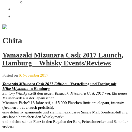
Trivia
Unsere Tastings
Wir sind
Chita
Yamazaki Mizunara Cask 2017 Launch,
Hamburg – Whisky Events/Reviews
Posted on
6. November 2017
Yamazaki Mizunara Cask 2017 Edition –
Vorstellung und Tasting mit
Mike Miyamoto
in Hamburg
Suntory Whisky
stellt den neuen
Yamazaki Mizunara Cask 2017
vor. Ein neues
Meisterwerk aus der Japanischen
Mizunara-Eiche? 18 Jahre reif, auf 5.000 Flaschen limitiert, elegant, intensiv
(Aromen … aber auch preislich),
eine definitiv spannende und ziemlich exklusive Single Malt Sonderabfüllung
aus Japan bereichert den Whiskymarkt
und möchte seinen Platz in den Regalen der Bars, Feinschmecker und Sammler
erobern.