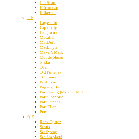
Jim Beam
Kilchoman
Kilkerran
L-P
Lagavulin
Laphroaig
Longmorn
Macallan
MacDuff
Mackmyra
Maker’s Mark
Monde Shuzu
Nikka
Oban
Old Pulteney
Octomore
Paul John
Pogues, The
Port Askaig (Mystery Malt)
Port Charlotte
Port Dundas
Port Ellen
Puni
Q-Z
Rock Oyster
Säntis
Scallywag
Sea Shepherd