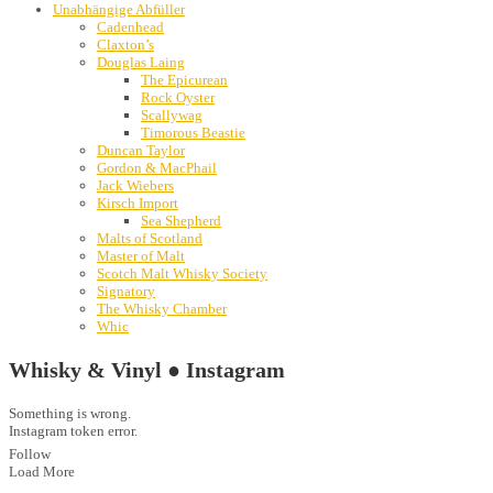
Unabhängige Abfüller
Cadenhead
Claxton’s
Douglas Laing
The Epicurean
Rock Oyster
Scallywag
Timorous Beastie
Duncan Taylor
Gordon & MacPhail
Jack Wiebers
Kirsch Import
Sea Shepherd
Malts of Scotland
Master of Malt
Scotch Malt Whisky Society
Signatory
The Whisky Chamber
Whic
Whisky & Vinyl ● Instagram
Something is wrong.
Instagram token error.
Follow
Load More