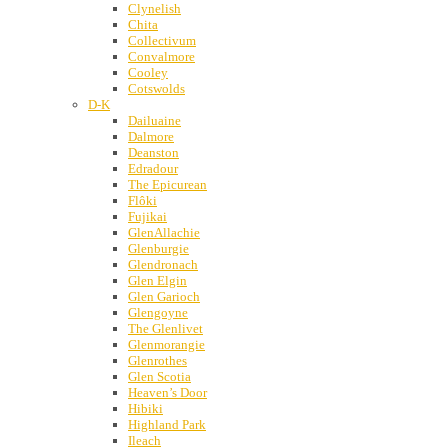
Clynelish
Chita
Collectivum
Convalmore
Cooley
Cotswolds
D-K
Dailuaine
Dalmore
Deanston
Edradour
The Epicurean
Flôki
Fujikai
GlenAllachie
Glenburgie
Glendronach
Glen Elgin
Glen Garioch
Glengoyne
The Glenlivet
Glenmorangie
Glenrothes
Glen Scotia
Heaven’s Door
Hibiki
Highland Park
Ileach