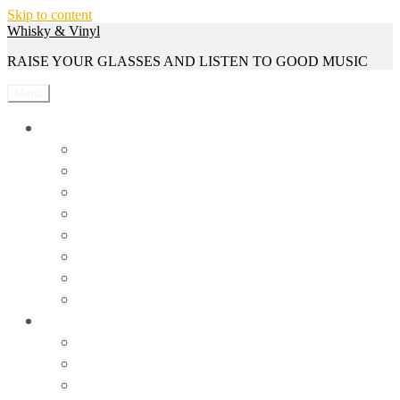
Skip to content
Whisky & Vinyl
RAISE YOUR GLASSES AND LISTEN TO GOOD MUSIC
Menu
Whisky
Reviews
Events
Whisky Serien
Gewinnspiele
Interviews
News
Rezepte
Trivia
Vinyl
Events
News
Reviews