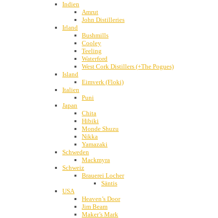
Indien
Amrut
John Distilleries
Irland
Bushmills
Cooley
Teeling
Waterford
West Cork Distillers (+The Pogues)
Island
Eimverk (Floki)
Italien
Puni
Japan
Chita
Hibiki
Monde Shuzu
Nikka
Yamazaki
Schweden
Mackmyra
Schweiz
Brauerei Locher
Säntis
USA
Heaven’s Door
Jim Beam
Maker’s Mark