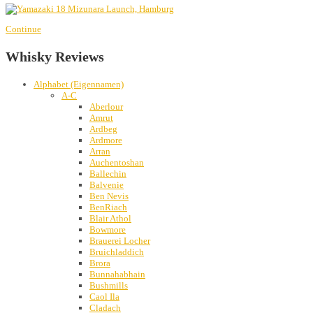
Continue
Whisky Reviews
Alphabet (Eigennamen)
A-C
Aberlour
Amrut
Ardbeg
Ardmore
Arran
Auchentoshan
Ballechin
Balvenie
Ben Nevis
BenRiach
Blair Athol
Bowmore
Brauerei Locher
Bruichladdich
Brora
Bunnahabhain
Bushmills
Caol Ila
Cladach