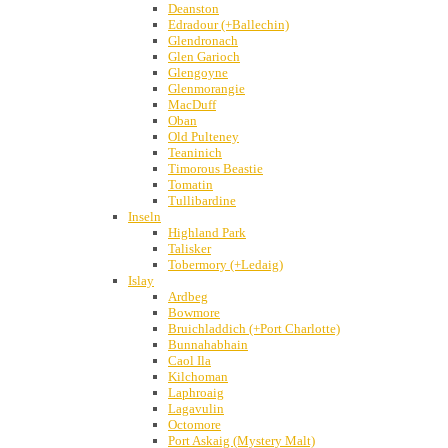
Deanston
Edradour (+Ballechin)
Glendronach
Glen Garioch
Glengoyne
Glenmorangie
MacDuff
Oban
Old Pulteney
Teaninich
Timorous Beastie
Tomatin
Tullibardine
Inseln
Highland Park
Talisker
Tobermory (+Ledaig)
Islay
Ardbeg
Bowmore
Bruichladdich (+Port Charlotte)
Bunnahabhain
Caol Ila
Kilchoman
Laphroaig
Lagavulin
Octomore
Port Askaig (Mystery Malt)