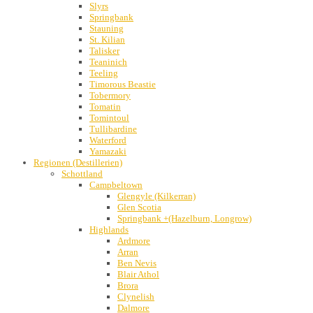
Slyrs
Springbank
Stauning
St. Kilian
Talisker
Teaninich
Teeling
Timorous Beastie
Tobermory
Tomatin
Tomintoul
Tullibardine
Waterford
Yamazaki
Regionen (Destillerien)
Schottland
Campbeltown
Glengyle (Kilkerran)
Glen Scotia
Springbank +(Hazelburn, Longrow)
Highlands
Ardmore
Arran
Ben Nevis
Blair Athol
Brora
Clynelish
Dalmore