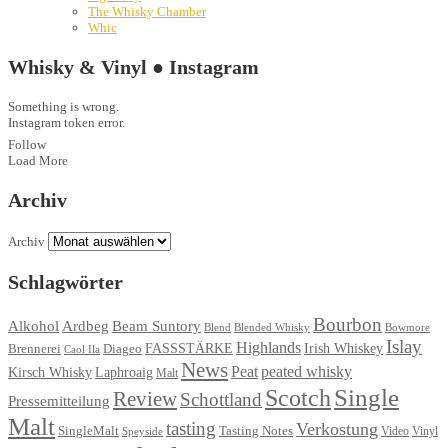
The Whisky Chamber
Whic
Whisky & Vinyl ● Instagram
Something is wrong.
Instagram token error.
Follow
Load More
Archiv
Archiv
Schlagwörter
Bourbon
Ardbeg
Alkohol
Beam Suntory
Blend
Blended Whisky
Bowmore
Islay
Highlands
FASSSTÄRKE
Irish Whiskey
Brennerei
Diageo
Caol Ila
News
Peat
peated whisky
Kirsch Whisky
Laphroaig
Malt
Single
Scotch
Review
Schottland
Pressemitteilung
Malt
tasting
Verkostung
Tasting Notes
SingleMalt
Video
Speyside
Vinyl