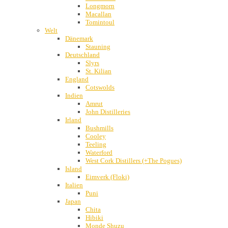
Longmorn
Macallan
Tomintoul
Welt
Dänemark
Stauning
Deutschland
Slyrs
St. Kilian
England
Cotswolds
Indien
Amrut
John Distilleries
Irland
Bushmills
Cooley
Teeling
Waterford
West Cork Distillers (+The Pogues)
Island
Eimverk (Floki)
Italien
Puni
Japan
Chita
Hibiki
Monde Shuzu