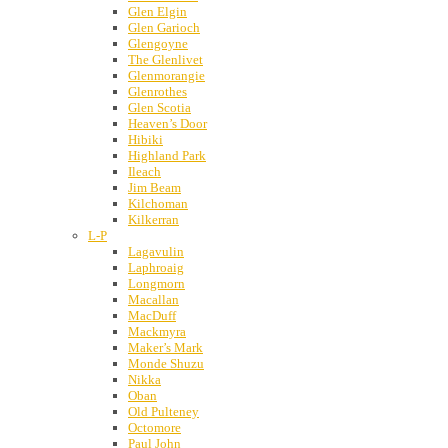
Glen Elgin
Glen Garioch
Glengoyne
The Glenlivet
Glenmorangie
Glenrothes
Glen Scotia
Heaven’s Door
Hibiki
Highland Park
Ileach
Jim Beam
Kilchoman
Kilkerran
L-P
Lagavulin
Laphroaig
Longmorn
Macallan
MacDuff
Mackmyra
Maker’s Mark
Monde Shuzu
Nikka
Oban
Old Pulteney
Octomore
Paul John