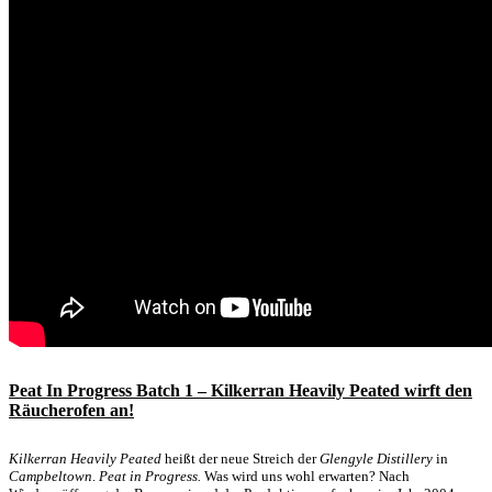
Peat In Progress Batch 1 – Kilkerran Heavily Peated wirft den
Räucherofen an!
Kilkerran Heavily Peated
heißt der neue Streich der
Glengyle Distillery
in
Campbeltown
.
Peat in Progress.
Was wird uns wohl erwarten? Nach