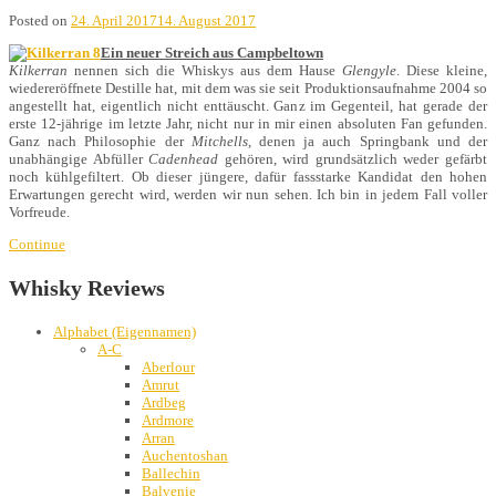
Posted on
24. April 2017
14. August 2017
Ein neuer Streich aus Campbeltown
Kilkerran
nennen sich die Whiskys aus dem Hause
Glengyle
. Diese kleine,
wiedereröffnete Destille hat, mit dem was sie seit Produktionsaufnahme 2004 so
angestellt hat, eigentlich nicht enttäuscht. Ganz im Gegenteil, hat gerade der
erste 12-jährige im letzte Jahr, nicht nur in mir einen absoluten Fan gefunden.
Ganz nach Philosophie der
Mitchells
, denen ja auch Springbank und der
unabhängige Abfüller
Cadenhead
gehören, wird grundsätzlich weder gefärbt
noch kühlgefiltert. Ob dieser jüngere, dafür fassstarke Kandidat den hohen
Erwartungen gerecht wird, werden wir nun sehen. Ich bin in jedem Fall voller
Vorfreude.
Continue
Whisky Reviews
Alphabet (Eigennamen)
A-C
Aberlour
Amrut
Ardbeg
Ardmore
Arran
Auchentoshan
Ballechin
Balvenie