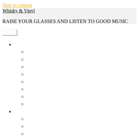
Skip to content
Whisky & Vinyl
RAISE YOUR GLASSES AND LISTEN TO GOOD MUSIC
Menu
Whisky
Reviews
Events
Whisky Serien
Gewinnspiele
Interviews
News
Rezepte
Trivia
Vinyl
Events
News
Reviews