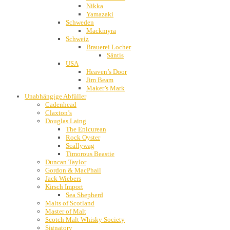
Nikka
Yamazaki
Schweden
Mackmyra
Schweiz
Brauerei Locher
Säntis
USA
Heaven’s Door
Jim Beam
Maker’s Mark
Unabhängige Abfüller
Cadenhead
Claxton’s
Douglas Laing
The Epicurean
Rock Oyster
Scallywag
Timorous Beastie
Duncan Taylor
Gordon & MacPhail
Jack Wiebers
Kirsch Import
Sea Shepherd
Malts of Scotland
Master of Malt
Scotch Malt Whisky Society
Signatory