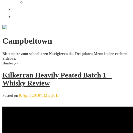
Trivia
Unsere Tastings
Wir sind
Campbeltown
Bitte nutze zum schnelleren Navigieren das Dropdown-Menu in der rechten
Sidebar.
Danke ;-)
Kilkerran Heavily Peated Batch 1 –
Whisky Review
Posted on
9. April 2019
7. Mai 2019
Kilkerran Heavily Peated