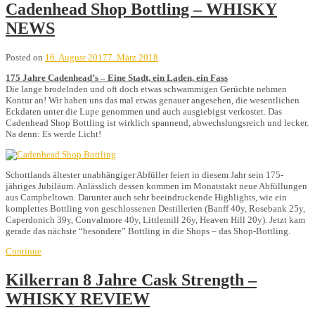
Cadenhead Shop Bottling – WHISKY
NEWS
Posted on
16. August 2017
7. März 2018
175 Jahre Cadenhead’s – Eine Stadt, ein Laden, ein Fass
Die lange brodelnden und oft doch etwas schwammigen Gerüchte nehmen
Kontur an! Wir haben uns das mal etwas genauer angesehen, die wesentlichen
Eckdaten unter die Lupe genommen und auch ausgiebigst verkostet. Das
Cadenhead Shop Bottling ist wirklich spannend, abwechslungsreich und lecker.
Na denn: Es werde Licht!
Schottlands ältester unabhängiger Abfüller feiert in diesem Jahr sein 175-
jähriges Jubiläum. Anlässlich dessen kommen im Monatstakt neue Abfüllungen
aus Campbeltown. Darunter auch sehr beeindruckende Highlights, wie ein
komplettes Bottling von geschlossenen Destillerien (Banff 40y, Rosebank 25y,
Caperdonich 39y, Convalmore 40y, Littlemill 26y, Heaven Hill 20y). Jetzt kam
gerade das nächste “besondere” Bottling in die Shops – das Shop-Bottling.
Continue
Kilkerran 8 Jahre Cask Strength –
WHISKY REVIEW