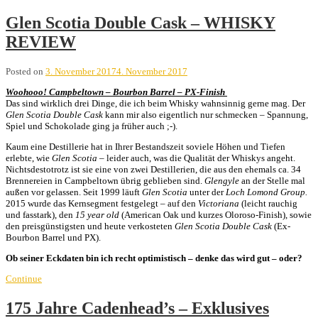
Glen Scotia Double Cask – WHISKY
REVIEW
Posted on
3. November 2017
4. November 2017
Woohooo! Campbeltown – Bourbon Barrel – PX-Finish
Das sind wirklich drei Dinge, die ich beim Whisky wahnsinnig gerne mag. Der
Glen Scotia Double Cask
kann mir also eigentlich nur schmecken – Spannung,
Spiel und Schokolade ging ja früher auch ;-).
Kaum eine Destillerie hat in Ihrer Bestandszeit soviele Höhen und Tiefen
erlebte, wie
Glen Scotia
– leider auch, was die Qualität der Whiskys angeht.
Nichtsdestotrotz ist sie eine von zwei Destillerien, die aus den ehemals ca. 34
Brennereien in Campbeltown übrig geblieben sind.
Glengyle
an der Stelle mal
außen vor gelassen. Seit 1999 läuft
Glen Scotia
unter der
Loch Lomond Group.
2015 wurde das Kernsegment festgelegt – auf den
Victoriana
(leicht rauchig
und fasstark), den
15 year old
(American Oak und kurzes Oloroso-Finish), sowie
den preisgünstigsten und heute verkosteten
Glen Scotia Double Cask
(Ex-
Bourbon Barrel und PX).
Ob seiner Eckdaten bin ich recht optimistisch – denke das wird gut – oder?
Continue
175 Jahre Cadenhead’s – Exklusives