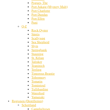
Pogues, The
Port Askaig (Mystery Malt)
Port Charlotte
Port Dundas
Port Ellen
Puni
Q-Z
Rock Oyster
Säntis
Scallywag
Sea Shepherd
Slyrs
Springbank
Stauning
St. Kilian
Talisker
Teaninich
Teeling
Timorous Beastie
Tobermory
Tomatin
Tomintoul
Tullibardine
Waterford
Yamazaki
Regionen (Destillerien)
Schottland
Campbeltown