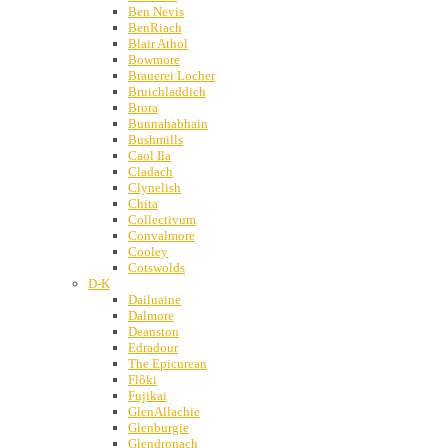
Ben Nevis
BenRiach
Blair Athol
Bowmore
Brauerei Locher
Bruichladdich
Brora
Bunnahabhain
Bushmills
Caol Ila
Cladach
Clynelish
Chita
Collectivum
Convalmore
Cooley
Cotswolds
D-K
Dailuaine
Dalmore
Deanston
Edradour
The Epicurean
Flôki
Fujikai
GlenAllachie
Glenburgie
Glendronach