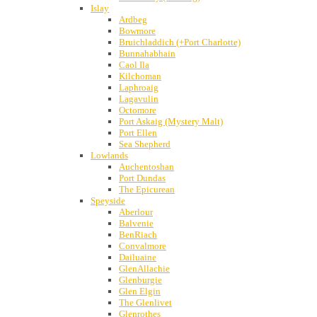
Islay
Ardbeg
Bowmore
Bruichladdich (+Port Charlotte)
Bunnahabhain
Caol Ila
Kilchoman
Laphroaig
Lagavulin
Octomore
Port Askaig (Mystery Malt)
Port Ellen
Sea Shepherd
Lowlands
Auchentoshan
Port Dundas
The Epicurean
Speyside
Aberlour
Balvenie
BenRiach
Convalmore
Dailuaine
GlenAllachie
Glenburgie
Glen Elgin
The Glenlivet
Glenrothes