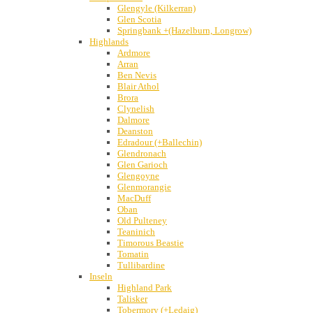
Glengyle (Kilkerran)
Glen Scotia
Springbank +(Hazelburn, Longrow)
Highlands
Ardmore
Arran
Ben Nevis
Blair Athol
Brora
Clynelish
Dalmore
Deanston
Edradour (+Ballechin)
Glendronach
Glen Garioch
Glengoyne
Glenmorangie
MacDuff
Oban
Old Pulteney
Teaninich
Timorous Beastie
Tomatin
Tullibardine
Inseln
Highland Park
Talisker
Tobermory (+Ledaig)