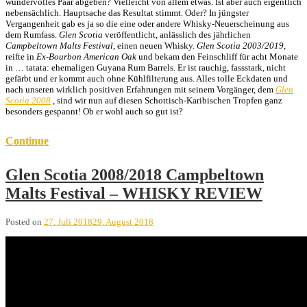
wundervolles Paar abgeben? Vielleicht von allem etwas. Ist aber auch eigentlich
nebensächlich. Hauptsache das Resultat stimmt. Oder? In jüngster
Vergangenheit gab es ja so die eine oder andere Whisky-Neuerscheinung aus
dem Rumfass.
Glen Scotia
veröffentlicht, anlässlich des jährlichen
Campbeltown Malts Festival
, einen neuen Whisky.
Glen Scotia 2003/2019
,
reifte in
Ex-Bourbon American Oak
und bekam den Feinschliff für acht Monate
in … tatata: ehemaligen Guyana Rum Barrels. Er ist rauchig, fassstark, nicht
gefärbt und er kommt auch ohne Kühlfilterung aus. Alles tolle Eckdaten und
nach unseren wirklich positiven Erfahrungen mit seinem Vorgänger, dem
Glen
Scotia 2008
, sind wir nun auf diesen Schottisch-Karibischen Tropfen ganz
besonders gespannt! Ob er wohl auch so gut ist?
Continue
Glen Scotia 2008/2018 Campbeltown
Malts Festival – WHISKY REVIEW
Posted on
27. Juli 2018
29. August 2018