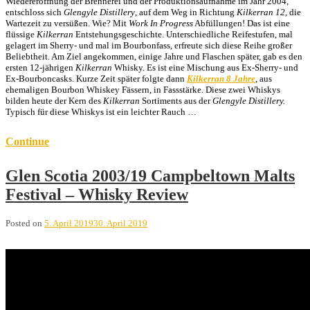
Wiedereröffnung der Brennerei und der Produktionsaufnahme im Jahr 2004,
entschloss sich
Glengyle
Distillery
, auf dem Weg in Richtung
Kilkerran 12
, die
Wartezeit zu versüßen. Wie? Mit
Work In Progress
Abfüllungen! Das ist eine
flüssige
Kilkerran
Entstehungsgeschichte. Unterschiedliche Reifestufen, mal
gelagert im Sherry- und mal im Bourbonfass, erfreute sich diese Reihe großer
Beliebtheit. Am Ziel angekommen, einige Jahre und Flaschen später, gab es den
ersten 12-jährigen
Kilkerran
Whisky. Es ist eine Mischung aus Ex-Sherry- und
Ex-Bourboncasks. Kurze Zeit später folgte dann
Kilkerran 8 Jahre
, aus
ehemaligen Bourbon Whiskey Fässern, in Fassstärke. Diese zwei Whiskys
bilden heute der Kern des
Kilkerran
Sortiments aus der
Glengyle Distillery.
Typisch für diese Whiskys ist ein leichter Rauch …
Continue
Glen Scotia 2003/19 Campbeltown Malts
Festival – Whisky Review
Posted on
5. April 2019
30. April 2019
Glen Scotia 2003