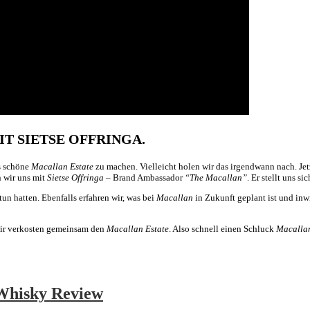
T SIETSE OFFRINGA.
as schöne
Macallan Estate
zu machen. Vielleicht holen wir das irgendwann nach. Jetz
n wir uns mit
Sietse Offringa
– Brand Ambassador
“The Macallan”
. Er stellt uns s
un hatten. Ebenfalls erfahren wir, was bei
Macallan
in Zukunft geplant ist und inw
wir verkosten gemeinsam den
Macallan Estate
.
Also schnell einen Schluck
Macalla
Whisky Review