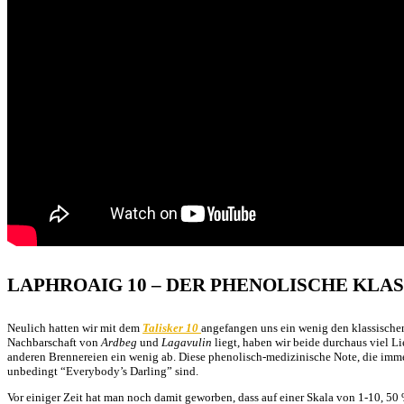
LAPHROAIG 10 – DER PHENOLISCHE KLAS
Neulich hatten wir mit dem
Talisker 10
angefangen uns ein wenig den klassischen
Nachbarschaft von
Ardbeg
und
Lagavulin
liegt, haben wir beide durchaus viel Li
anderen Brennereien ein wenig ab. Diese phenolisch-medizinische Note, die immer
unbedingt “Everybody’s Darling” sind.
Vor einiger Zeit hat man noch damit geworben, dass auf einer Skala von 1-10, 5