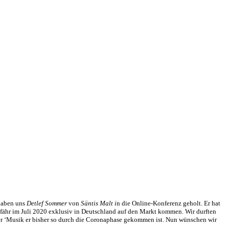
 haben uns
Detlef Sommer
von
Säntis Malt i
n die Online-Konferenz geholt. Er hat
efähr im Juli 2020 exklusiv in Deutschland auf den Markt kommen. Wir durften
er ‘Musik er bisher so durch die Coronaphase gekommen ist. Nun wünschen wir