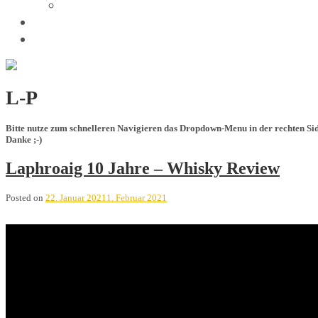
Trivia
Unsere Tastings
Wir sind
L-P
Bitte nutze zum schnelleren Navigieren das Dropdown-Menu in der rechten Si
Danke ;-)
Laphroaig 10 Jahre – Whisky Review
Posted on
22. Januar 2021
1. Februar 2021
Laphroaig 10