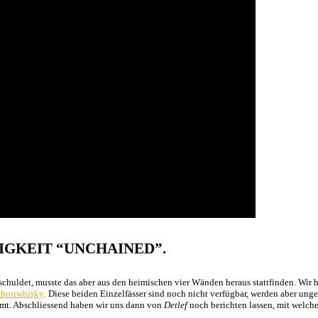
IGKEIT “UNCHAINED”.
schuldet, musste das aber aus den heimischen vier Wänden heraus stattfinden. Wir
nbrotwhisky
.
Diese beiden Einzelfässer sind noch nicht verfügbar, werden aber ung
t. Abschliessend haben wir uns dann von
Detlef
noch berichten lassen, mit welch