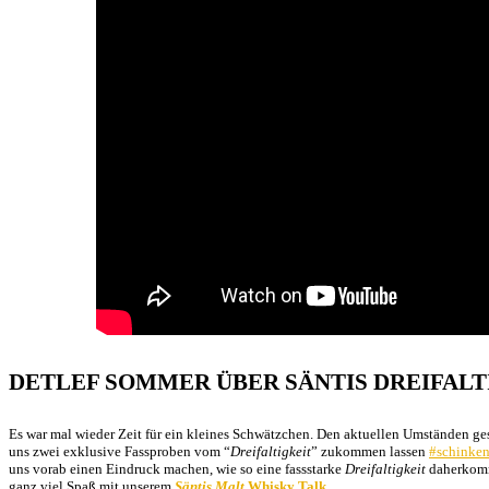
Detlef Sommer
DETLEF SOMMER ÜBER SÄNTIS DREIFALT
Es war mal wieder Zeit für ein kleines Schwätzchen. Den aktuellen Umständen ge
uns zwei exklusive Fassproben vom “
Dreifaltigkeit
” zukommen lassen
#schinke
uns vorab einen Eindruck machen, wie so eine fassstarke
Dreifaltigkeit
daherkomm
ganz viel Spaß mit unserem
Säntis Malt
Whisky Talk.