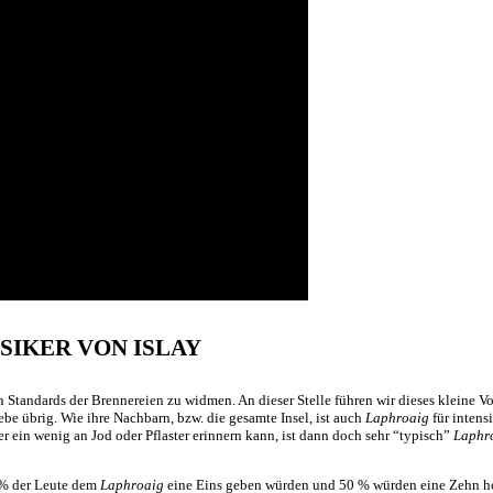
SIKER VON ISLAY
 Standards der Brennereien zu widmen. An dieser Stelle führen wir dieses kleine 
ebe übrig. Wie ihre Nachbarn, bzw. die gesamte Insel, ist auch
Laphroaig
für intens
 ein wenig an Jod oder Pflaster erinnern kann, ist dann doch sehr “typisch”
Laphr
0 % der Leute dem
Laphroaig
eine Eins geben würden und 50 % würden eine Zehn hoch