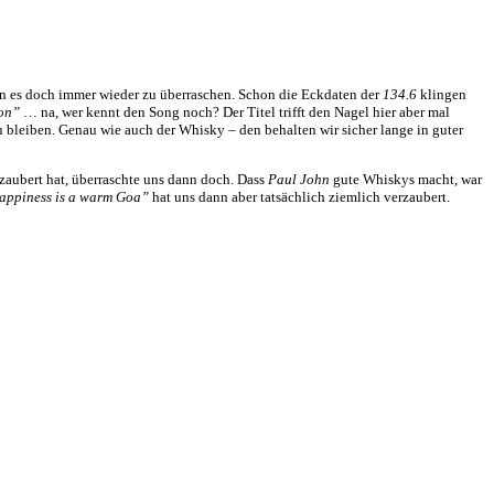
en es doch immer wieder zu überraschen. Schon die Eckdaten der
134.6
klingen
on”
… na, wer kennt den Song noch? Der Titel trifft den Nagel hier aber mal
u bleiben.
Genau wie auch der Whisky – den behalten wir sicher lange in guter
aubert hat, überraschte uns dann doch.
Dass
Paul John
gute Whiskys macht, war
ppiness is a warm Goa”
hat uns dann aber tatsächlich ziemlich verzaubert.