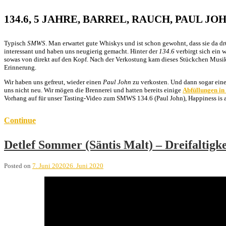
134.6, 5 JAHRE, BARREL, RAUCH, PAUL JO
Typisch
SMWS
. Man erwartet gute Whiskys und ist schon gewohnt, dass sie da d
interessant und haben uns neugierig gemacht. Hinter der
134.6
verbirgt sich ein 
sowas von direkt auf den Kopf. Nach der Verkostung kam dieses Stückchen Musik 
Erinnerung.
Wir haben uns gefreut, wieder einen
Paul John
zu verkosten. Und dann sogar eine
uns nicht neu. Wir mögen die Brennerei und hatten bereits einige
Abfüllungen in
Vorhang auf für unser Tasting-Video zum SMWS 134.6 (Paul John), Happiness is 
Continue
Detlef Sommer (Säntis Malt) – Dreifaltigk
Posted on
7. Juni 2020
26. Juni 2020