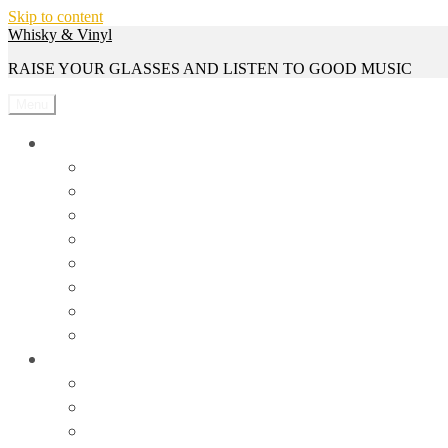
Skip to content
Whisky & Vinyl
RAISE YOUR GLASSES AND LISTEN TO GOOD MUSIC
Menu
Whisky
Reviews
Events
Whisky Serien
Gewinnspiele
Interviews
News
Rezepte
Trivia
Vinyl
Events
News
Reviews