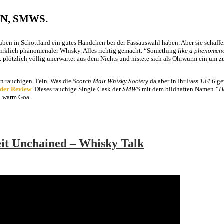
HN, SMWS.
rüben in Schottland ein gutes Händchen bei der Fassauswahl haben. Aber sie schaff
wirklich phänomenaler Whisky. Alles richtig gemacht. “Something
like a phenomen
plötzlich völlig unerwartet aus dem Nichts und nistete sich als Ohrwurm ein um z
n rauchigen. Fein. Was die
Scotch Malt Whisky Society
da aber in Ihr Fass
134.6
gez
 der
Review
. Dieses rauchige Single Cask der
SMWS
mit dem bildhaften Namen
“Ha
a warm Goa.
eit Unchained – Whisky Talk