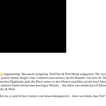
.de
angekündigt. Das macht neugierig. Torf-Fans & Peat-Heads aufgepasst!
The war 
es peated. Immer Single Cask. Limitiert und exklusiv für die Kunden von
whic.de
. D
ttischen Highlands, geht die Reise weiter in den Westen und führt auf die Insel
Islay
f anderen Inseln brennt man rauchigen Whisky – das lehrte uns eindrucksvoll Epis
isky & Wein.
her ist, es wird lecker, intensiv und abwechslungsreich – denn wer denkt, dass Torf