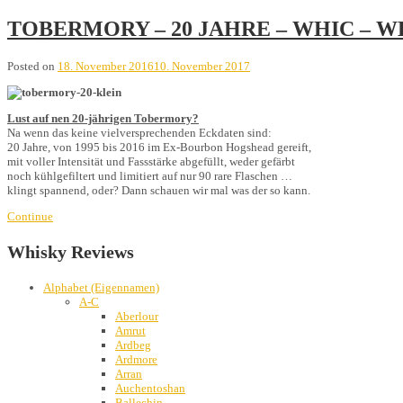
TOBERMORY – 20 JAHRE – WHIC – 
Posted on
18. November 2016
10. November 2017
Lust auf nen 20-jährigen Tobermory?
Na wenn das keine vielversprechenden Eckdaten sind:
20 Jahre, von 1995 bis 2016 im Ex-Bourbon Hogshead gereift,
mit voller Intensität und Fassstärke abgefüllt, weder gefärbt
noch kühlgefiltert und limitiert auf nur 90 rare Flaschen …
klingt spannend, oder? Dann schauen wir mal was der so kann.
Continue
Whisky Reviews
Alphabet (Eigennamen)
A-C
Aberlour
Amrut
Ardbeg
Ardmore
Arran
Auchentoshan
Ballechin