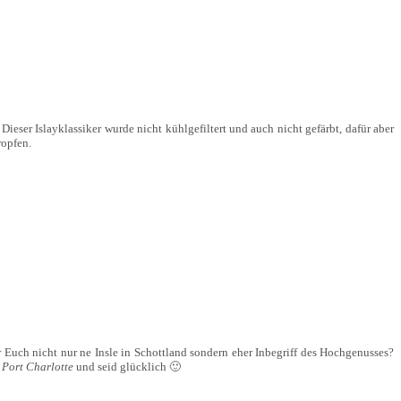
Dieser Islayklassiker wurde nicht kühlgefiltert und auch nicht gefärbt, dafür aber
ropfen.
ür Euch nicht nur ne Insle in Schottland sondern eher Inbegriff des Hochgenusses?
k
Port Charlotte
und seid glücklich 🙂