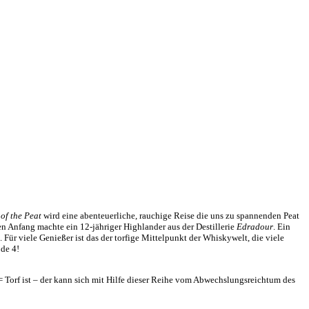
of the Peat
wird eine abenteuerliche, rauchige Reise die uns zu spannenden Peat
en Anfang machte ein 12-jähriger Highlander aus der Destillerie
Edradour
. Ein
. Für viele Genießer ist das der torfige Mittelpunkt der Whiskywelt, die viele
ode 4!
 = Torf ist – der kann sich mit Hilfe dieser Reihe vom Abwechslungsreichtum des