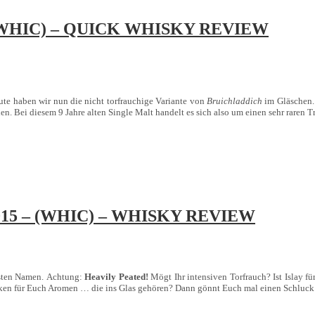
 – (WHIC) – QUICK WHISKY REVIEW
ute haben wir nun die nicht torfrauchige Variante von
Bruichladdich
im Gläschen. 
hen. Bei diesem 9 Jahre alten Single Malt handelt es sich also um einen sehr raren T
2015 – (WHIC) – WHISKY REVIEW
ndsten Namen. Achtung:
Heavily Peated!
Mögt Ihr intensiven Torfrauch? Ist Islay f
nken für Euch Aromen … die ins Glas gehören? Dann gönnt Euch mal einen Schluc