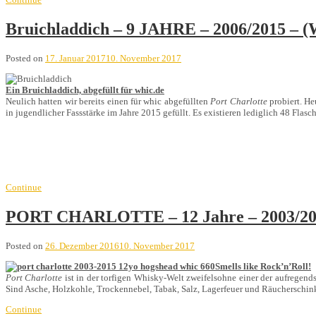
Bruichladdich – 9 JAHRE – 2006/2015
Posted on
17. Januar 2017
10. November 2017
Ein Bruichladdich, abgefüllt für whic.de
Neulich hatten wir bereits einen für whic abgefüllten
Port Charlotte
probiert. He
in jugendlicher Fassstärke im Jahre 2015 gefüllt. Es existieren lediglich 48 Flasc
Continue
PORT CHARLOTTE – 12 Jahre – 2003/
Posted on
26. Dezember 2016
10. November 2017
Smells like Rock’n’Roll!
Port Charlotte
ist in der torfigen Whisky-Welt zweifelsohne einer der aufrege
Sind Asche, Holzkohle, Trockennebel, Tabak, Salz, Lagerfeuer und Räucherschi
Continue