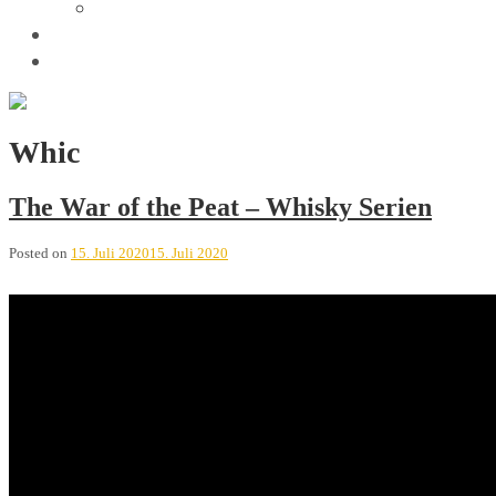
Trivia
Unsere Tastings
Wir sind
Whic
The War of the Peat – Whisky Serien
Posted on
15. Juli 2020
15. Juli 2020
The War of the Peat/span>