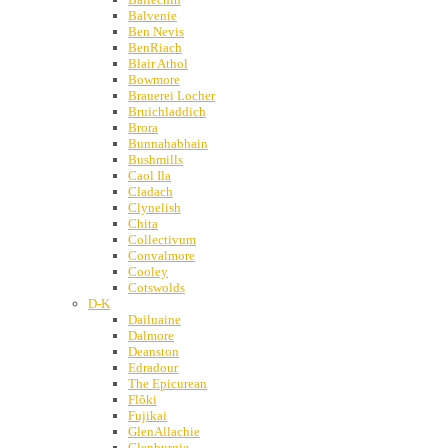
Balvenie
Ben Nevis
BenRiach
Blair Athol
Bowmore
Brauerei Locher
Bruichladdich
Brora
Bunnahabhain
Bushmills
Caol Ila
Cladach
Clynelish
Chita
Collectivum
Convalmore
Cooley
Cotswolds
D-K
Dailuaine
Dalmore
Deanston
Edradour
The Epicurean
Flôki
Fujikai
GlenAllachie
Glenburgie