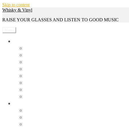
Skip to content
Whisky & Vinyl
RAISE YOUR GLASSES AND LISTEN TO GOOD MUSIC
Menu
Whisky
Reviews
Events
Whisky Serien
Gewinnspiele
Interviews
News
Rezepte
Trivia
Vinyl
Events
News
Reviews