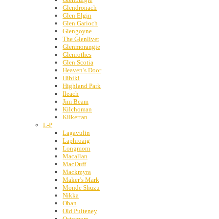
Glendronach
Glen Elgin
Glen Garioch
Glengoyne
The Glenlivet
Glenmorangie
Glenrothes
Glen Scotia
Heaven’s Door
Hibiki
Highland Park
Ileach
Jim Beam
Kilchoman
Kilkerran
L-P
Lagavulin
Laphroaig
Longmorn
Macallan
MacDuff
Mackmyra
Maker’s Mark
Monde Shuzu
Nikka
Oban
Old Pulteney
Octomore