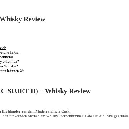
– Whisky Review
c.de
elche Infos.
spannend.
ky erkennen?
 der Whisky?
orten können 😉
SUJET II) – Whisky Review
n Highlander aus dem Madeira Single Cask
 all den funkelnden Sternen am Whisky-Sternenhimmel. Dabei ist die 1960 gegründet