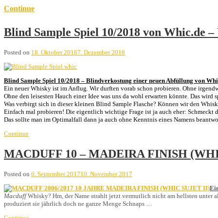
Continue
Blind Sample Spiel 10/2018 von Whic.de 
Posted on
18. Oktober 2018
7. Dezember 2018
Blind Sample Spiel 10/2018 – Blindverkostung einer neuen Abfüllung von Whi
Ein neuer Whisky ist im Anflug. Wir durften vorab schon probieren. Ohne irgendw
Ohne den leisesten Hauch einer Idee was uns da wohl erwarten könnte. Das wird 
Was verbirgt sich in dieser kleinen Blind Sample Flasche? Können wir den Whis
Einfach mal probieren! Die eigentlich wichtige Frage ist ja auch eher: Schmeckt
Das sollte man im Optimalfall dann ja auch ohne Kenntnis eines Namens beantw
Continue
MACDUFF 10 – MADEIRA FINISH (WHIC 
Posted on
6. September 2017
10. November 2017
Ei
Macduff
Whisky? Hm, der Name strahlt jetzt vermutlich nicht am hellsten unter
produziert sie jährlich doch ne ganze Menge Schnaps …
Continue