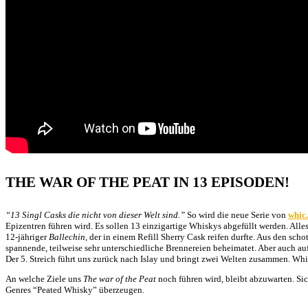
THE WAR OF THE PEAT IN 13 EPISODEN!
“13 Singl Casks die nicht von dieser Welt sind.”
So wird die neue Serie von
whic
Epizentren führen wird. Es sollen 13 einzigartige Whiskys abgefüllt werden. All
12-jähriger
Ballechin,
der in einem Refill Sherry Cask reifen durfte. Aus den scho
spannende, teilweise sehr unterschiedliche Brennereien beheimatet. Aber auch au
Der 5. Streich führt uns zurück nach Islay und bringt zwei Welten zusammen. Wh
An welche Ziele uns
The war of the Peat
noch führen wird, bleibt abzuwarten. Sic
Genres “Peated Whisky” überzeugen.