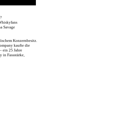
?
 Whiskyfans
ha Savage
ndischem Konzernbesitz.
Company kaufte die
– ein 25 Jahre
y in Fassstärke,