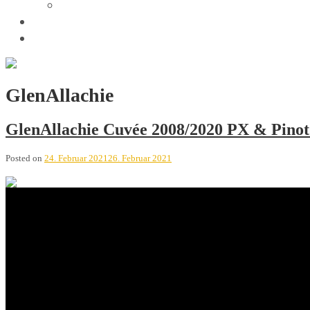
Trivia
Unsere Tastings
Wir sind
GlenAllachie
GlenAllachie Cuvée 2008/2020 PX & Pinot
Posted on
24. Februar 2021
26. Februar 2021
GlenAllachie Cuvée