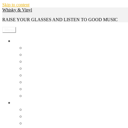
Skip to content
Whisky & Vinyl
RAISE YOUR GLASSES AND LISTEN TO GOOD MUSIC
Menu
Whisky
Reviews
Events
Whisky Serien
Gewinnspiele
Interviews
News
Rezepte
Trivia
Vinyl
Events
News
Reviews