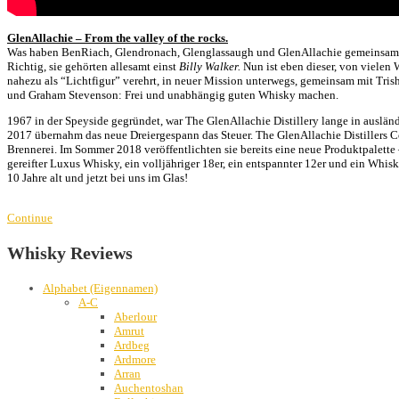
GlenAllachie – From the valley of the rocks.
Was haben BenRiach, Glendronach, Glenglassaugh und GlenAllachie gemeinsam
Richtig, sie gehörten allesamt einst
Billy Walker.
Nun ist eben dieser, von vielen
nahezu als “Lichtfigur” verehrt, in neuer Mission unterwegs, gemeinsam mit Tris
und Graham Stevenson: Frei und unabhängig guten Whisky machen.
1967 in der Speyside gegründet, war The GlenAllachie Distillery lange in auslä
2017 übernahm das neue Dreiergespann das Steuer. The GlenAllachie Distillers 
Brennerei. Im Sommer 2018 veröffentlichten sie bereits eine neue Produktpalette 
gereifter Luxus Whisky, ein volljähriger 18er, ein entspannter 12er und ein Whisk
10 Jahre alt und jetzt bei uns im Glas!
Continue
Whisky Reviews
Alphabet (Eigennamen)
A-C
Aberlour
Amrut
Ardbeg
Ardmore
Arran
Auchentoshan