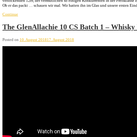
verlockenden 12er, der vermutlichen so einigen Konkurrenten in der Preisklasse 
Ob er das packt … schauen wir mal. Wir hatten ihn im Glas und unsere ersten Eind
Continue
The GlenAllachie 10 CS Batch 1 – Whisky
Posted on
10. August 2018
17. August 2018