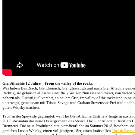
GlenAllachie 12 Jahre – From the valley of the rocks.
Was haben BenRiach, Glendronach, Glenglassaugh und auch GlenAllachie geme
Richtig, sie gehörten allesamt einst
Billy Walker.
Nun ist eben dieser, von vielen
nahezu als “Lichtfigur” verehrt, an neuem Orte, im valley of the rocks und in neu
unterwegs, gemeinsam mit Trisha Savage und Graham Stevenson: Frei und unab
guten Whisky machen.
1967 in der Speyside gegründet, war The GlenAllachie Distillery lange in auslä
2017 übernahm das neue Dreiergespann das Steuer. The GlenAllachie Distillers 
Brennerei. Die neue Produktpalette, veröffentlicht im Sommer 2018, beschert uns
gereiften Luxus Whisky, einen volljährigen 18er, einen kraftvollen
10er in Fassst