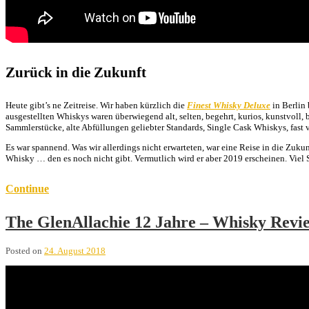
Zurück in die Zukunft
Heute gibt’s ne Zeitreise. Wir haben kürzlich die
Finest Whisky Deluxe
in Berlin
ausgestellten Whiskys waren überwiegend alt, selten, begehrt, kurios, kunstvol
Sammlerstücke, alte Abfüllungen geliebter Standards, Single Cask Whiskys, fast
Es war spannend. Was wir allerdings nicht erwarteten, war eine Reise in die Zukun
Whisky … den es noch nicht gibt. Vermutlich wird er aber 2019 erscheinen. Vie
Continue
The GlenAllachie 12 Jahre – Whisky Revi
Posted on
24. August 2018