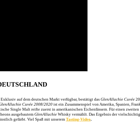
 DEUTSCHLAND
t. Exklusiv auf dem deutschen Markt verfügbar, bestätigt das
GlenAllachie Cuvée
20
GlenAllachie Cuvée 2008/2020
ist ein Zusammenspiel von Amerika, Spanien, Frank
tische Single Malt reifte zuerst in amerikanischen Eichenfässern. Für einen zweiten
ncheons ausgebautem
GlenAllachie
Whisky vermählt. Das Ergebnis der vielschichtig
ünstlich gefärbt. Viel Spaß mit unserem
Tasting-Video
.