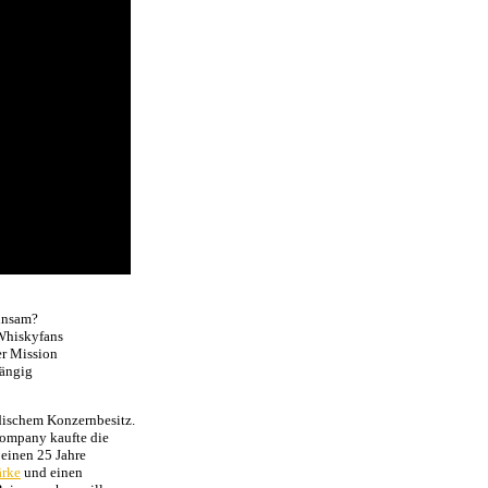
insam?
 Whiskyfans
er Mission
hängig
ndischem Konzernbesitz.
Company kaufte die
 einen 25 Jahre
ärke
und einen