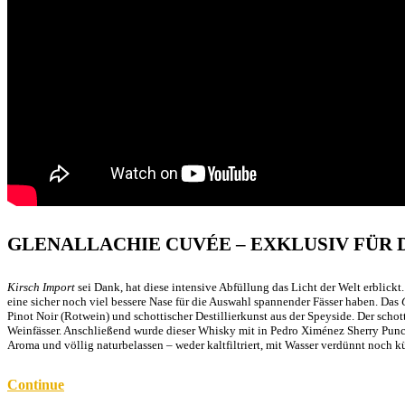
GLENALLACHIE CUVÉE – EXKLUSIV FÜR
Kirsch Import
sei Dank, hat diese intensive Abfüllung das Licht der Welt erblick
eine sicher noch viel bessere Nase für die Auswahl spannender Fässer haben. Das
Pinot Noir (Rotwein) und schottischer Destillierkunst aus der Speyside. Der schot
Weinfässer. Anschließend wurde dieser Whisky mit in Pedro Ximénez Sherry Pu
Aroma und völlig naturbelassen – weder kaltfiltriert, mit Wasser verdünnt noch k
Continue