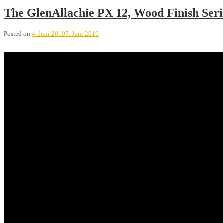
The GlenAllachie PX 12, Wood Finish Ser
Posted on
4. Juni 2019
7. Juni 2019
GlenAllachie PX