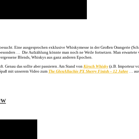
 besucht. Eine ausgesprochen exklusive Whiskymesse in der Großen Orangerie (Schl
l, besonders … Die Aufzählung könnte man noch ne Weile fortsetzen. Man erwartete
 vergessene Blends, Whiskys aus ganz anderen Epochen.
ft. Genau das sollte aber passieren. Am Stand von
Kirsch Whisky
(z.B. Importeur v
l Spaß mit unserem Video zum
The GlenAllachie PX Sherry Finish – 12 Jahre
… aus 
ew