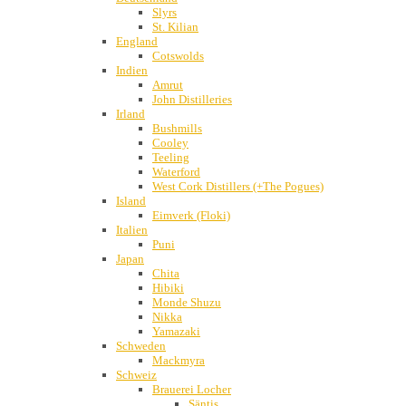
Slyrs
St. Kilian
England
Cotswolds
Indien
Amrut
John Distilleries
Irland
Bushmills
Cooley
Teeling
Waterford
West Cork Distillers (+The Pogues)
Island
Eimverk (Floki)
Italien
Puni
Japan
Chita
Hibiki
Monde Shuzu
Nikka
Yamazaki
Schweden
Mackmyra
Schweiz
Brauerei Locher
Säntis