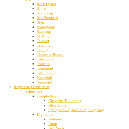
Rock Oyster
Säntis
Scallywag
Sea Shepherd
Slyrs
Springbank
Stauning
St. Kilian
Talisker
Teaninich
Teeling
Timorous Beastie
Tobermory
Tomatin
Tomintoul
Tullibardine
Waterford
Yamazaki
Regionen (Destillerien)
Schottland
Campbeltown
Glengyle (Kilkerran)
Glen Scotia
Springbank +(Hazelburn, Longrow)
Highlands
Ardmore
Arran
Ben Nevis