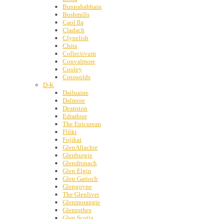
Bunnahabhain
Bushmills
Caol Ila
Cladach
Clynelish
Chita
Collectivum
Convalmore
Cooley
Cotswolds
D-K
Dailuaine
Dalmore
Deanston
Edradour
The Epicurean
Flôki
Fujikai
GlenAllachie
Glenburgie
Glendronach
Glen Elgin
Glen Garioch
Glengoyne
The Glenlivet
Glenmorangie
Glenrothes
Glen Scotia