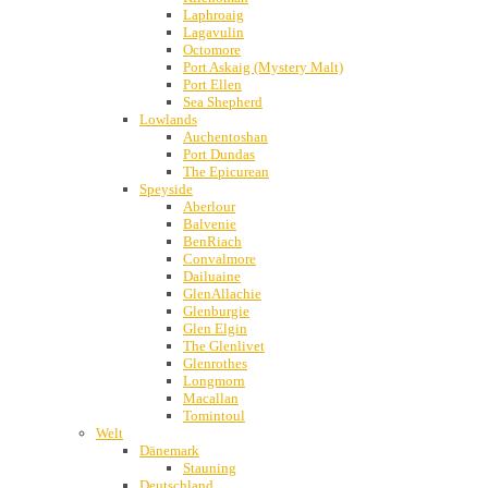
Laphroaig
Lagavulin
Octomore
Port Askaig (Mystery Malt)
Port Ellen
Sea Shepherd
Lowlands
Auchentoshan
Port Dundas
The Epicurean
Speyside
Aberlour
Balvenie
BenRiach
Convalmore
Dailuaine
GlenAllachie
Glenburgie
Glen Elgin
The Glenlivet
Glenrothes
Longmorn
Macallan
Tomintoul
Welt
Dänemark
Stauning
Deutschland