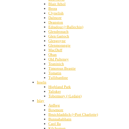
Blair Athol
Brora
Clynelish
Dalmore
Deanston
Edradour (+Ballechin)
Glendronach
Glen Garioch
Glengoyne
Glenmorangie
MacDuff
Oban
Old Pulteney
Teaninich
Timorous Beastie
Tomatin
Tullibardine
Inseln
Highland Park
Talisker
Tobermory (+Ledaig)
Islay
Ardbeg
Bowmore
Bruichladdich (+Port Charlotte)
Bunnahabhain
Caol Ila
Kilchoman