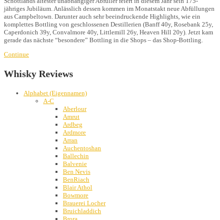
Schottlands ältester unabhängiger Abfüller feiert in diesem Jahr sein 175-
jähriges Jubiläum. Anlässlich dessen kommen im Monatstakt neue Abfüllungen
aus Campbeltown. Darunter auch sehr beeindruckende Highlights, wie ein
komplettes Bottling von geschlossenen Destillerien (Banff 40y, Rosebank 25y,
Caperdonich 39y, Convalmore 40y, Littlemill 26y, Heaven Hill 20y). Jetzt kam
gerade das nächste “besondere” Bottling in die Shops – das Shop-Bottling.
Continue
Whisky Reviews
Alphabet (Eigennamen)
A-C
Aberlour
Amrut
Ardbeg
Ardmore
Arran
Auchentoshan
Ballechin
Balvenie
Ben Nevis
BenRiach
Blair Athol
Bowmore
Brauerei Locher
Bruichladdich
Brora