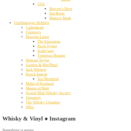
USA
Heaven’s Door
Jim Beam
Maker’s Mark
Unabhängige Abfüller
Cadenhead
Claxton’s
Douglas Laing
The Epicurean
Rock Oyster
Scallywag
Timorous Beastie
Duncan Taylor
Gordon & MacPhail
Jack Wiebers
Kirsch Import
Sea Shepherd
Malts of Scotland
Master of Malt
Scotch Malt Whisky Society
Signatory
The Whisky Chamber
Whic
Whisky & Vinyl ● Instagram
Something is wrong.