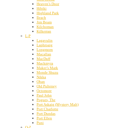
Heaven’s Door
Hibiki
Highland Park
Ileach
Jim Beam
Kilchoman
Kilkerran
L-P
Lagavulin
Laphroaig
Longmorn
Macallan
MacDuff
Mackmyra
Maker’s Mark
Monde Shuzu
Nikka
Oban
Old Pulteney
Octomore
Paul John
Pogues, The
Port Askaig (Mystery Malt)
Port Charlotte
Port Dundas
Port Ellen
Puni
Q-Z