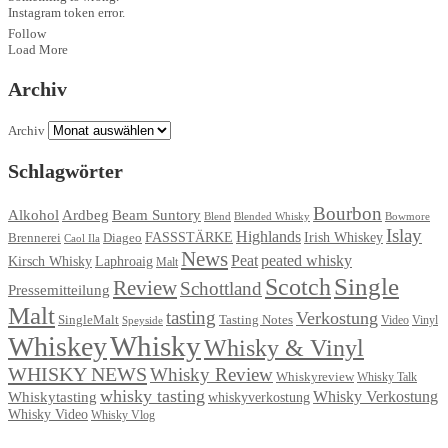
Instagram token error.
Follow
Load More
Archiv
Archiv
Schlagwörter
Bourbon
Ardbeg
Alkohol
Beam Suntory
Blend
Blended Whisky
Bowmore
Islay
Highlands
FASSSTÄRKE
Irish Whiskey
Brennerei
Diageo
Caol Ila
News
Peat
peated whisky
Kirsch Whisky
Laphroaig
Malt
Single
Scotch
Review
Schottland
Pressemitteilung
Malt
tasting
Verkostung
Tasting Notes
SingleMalt
Video
Speyside
Vinyl
Whisky
Whiskey
Whisky & Vinyl
WHISKY NEWS
Whisky Review
Whiskyreview
Whisky Talk
whisky tasting
Whisky Verkostung
Whiskytasting
whiskyverkostung
Whisky Video
Whisky Vlog