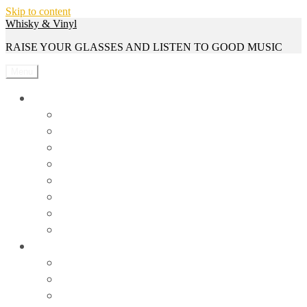
Skip to content
Whisky & Vinyl
RAISE YOUR GLASSES AND LISTEN TO GOOD MUSIC
Menu
Whisky
Reviews
Events
Whisky Serien
Gewinnspiele
Interviews
News
Rezepte
Trivia
Vinyl
Events
News
Reviews