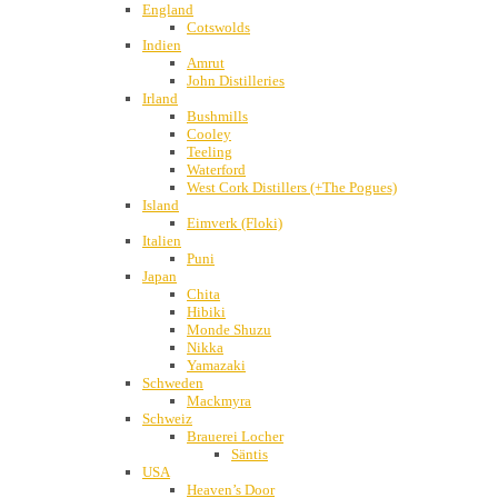
England
Cotswolds
Indien
Amrut
John Distilleries
Irland
Bushmills
Cooley
Teeling
Waterford
West Cork Distillers (+The Pogues)
Island
Eimverk (Floki)
Italien
Puni
Japan
Chita
Hibiki
Monde Shuzu
Nikka
Yamazaki
Schweden
Mackmyra
Schweiz
Brauerei Locher
Säntis
USA
Heaven’s Door