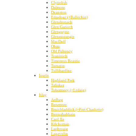
Clynelish
Dalmore
Deanston
Edradour (+Ballechin)
Glendronach
Glen Garioch
Glengoyne
Glenmorangie
MacDuff
Oban
Old Pulteney
Teaninich
Timorous Beastie
Tomatin
Tullibardine
Inseln
Highland Park
Talisker
Tobermory (+Ledaig)
Islay
Ardbeg
Bowmore
Bruichladdich (+Port Charlotte)
Bunnahabhain
Caol Ila
Kilchoman
Laphroaig
Lagavulin