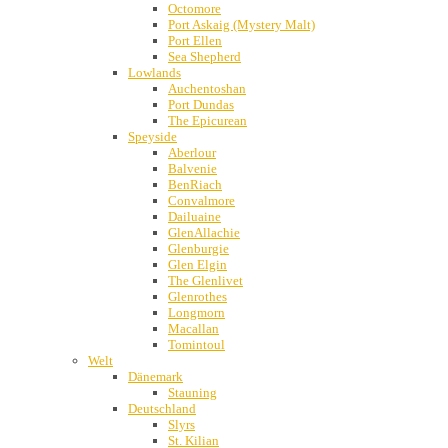
Octomore
Port Askaig (Mystery Malt)
Port Ellen
Sea Shepherd
Lowlands
Auchentoshan
Port Dundas
The Epicurean
Speyside
Aberlour
Balvenie
BenRiach
Convalmore
Dailuaine
GlenAllachie
Glenburgie
Glen Elgin
The Glenlivet
Glenrothes
Longmorn
Macallan
Tomintoul
Welt
Dänemark
Stauning
Deutschland
Slyrs
St. Kilian