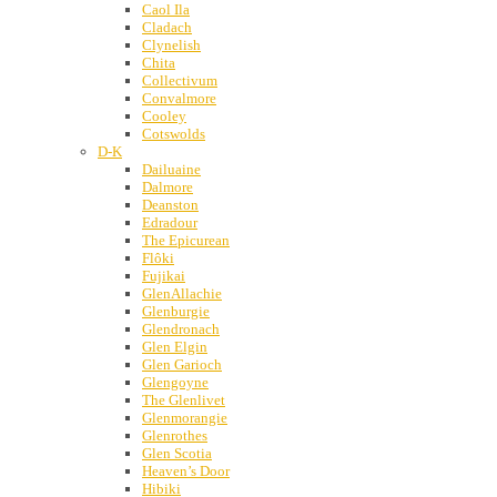
Caol Ila
Cladach
Clynelish
Chita
Collectivum
Convalmore
Cooley
Cotswolds
D-K
Dailuaine
Dalmore
Deanston
Edradour
The Epicurean
Flôki
Fujikai
GlenAllachie
Glenburgie
Glendronach
Glen Elgin
Glen Garioch
Glengoyne
The Glenlivet
Glenmorangie
Glenrothes
Glen Scotia
Heaven’s Door
Hibiki