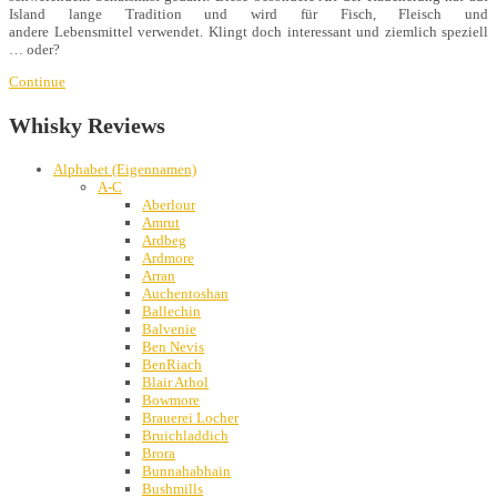
Island lange Tradition und wird für Fisch, Fleisch und
andere Lebensmittel verwendet. Klingt doch interessant und ziemlich speziell
… oder?
Continue
Whisky Reviews
Alphabet (Eigennamen)
A-C
Aberlour
Amrut
Ardbeg
Ardmore
Arran
Auchentoshan
Ballechin
Balvenie
Ben Nevis
BenRiach
Blair Athol
Bowmore
Brauerei Locher
Bruichladdich
Brora
Bunnahabhain
Bushmills