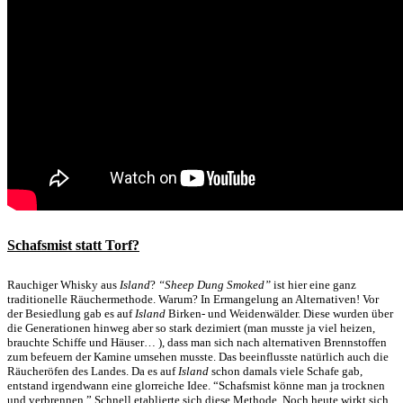
Schafsmist statt Torf?
Rauchiger Whisky aus
Island
?
“Sheep Dung Smoked”
ist hier eine ganz
traditionelle Räuchermethode. Warum? In Ermangelung an Alternativen! Vor
der Besiedlung gab es auf
Island
Birken- und Weidenwälder. Diese wurden über
die Generationen hinweg aber so stark dezimiert (man musste ja viel heizen,
brauchte Schiffe und Häuser… ), dass man sich nach alternativen Brennstoffen
zum befeuern der Kamine umsehen musste. Das beeinflusste natürlich auch die
Räucheröfen des Landes. Da es auf
Island
schon damals viele Schafe gab,
entstand irgendwann eine glorreiche Idee. “Schafsmist könne man ja trocknen
und verbrennen.” Schnell etablierte sich diese Methode. Noch heute wirkt sich