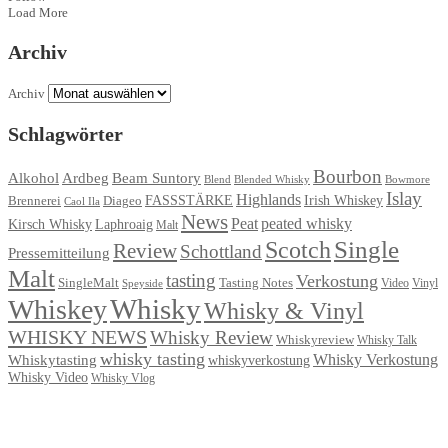
Load More
Archiv
Archiv
Schlagwörter
Bourbon
Ardbeg
Alkohol
Beam Suntory
Blend
Blended Whisky
Bowmore
Islay
Highlands
FASSSTÄRKE
Irish Whiskey
Brennerei
Diageo
Caol Ila
News
Peat
peated whisky
Kirsch Whisky
Laphroaig
Malt
Single
Scotch
Review
Schottland
Pressemitteilung
Malt
tasting
Verkostung
Tasting Notes
SingleMalt
Video
Speyside
Vinyl
Whisky
Whiskey
Whisky & Vinyl
WHISKY NEWS
Whisky Review
Whiskyreview
Whisky Talk
whisky tasting
Whisky Verkostung
Whiskytasting
whiskyverkostung
Whisky Video
Whisky Vlog