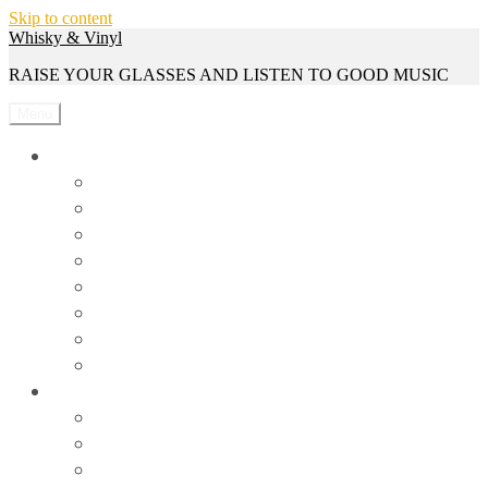
Skip to content
Whisky & Vinyl
RAISE YOUR GLASSES AND LISTEN TO GOOD MUSIC
Menu
Whisky
Reviews
Events
Whisky Serien
Gewinnspiele
Interviews
News
Rezepte
Trivia
Vinyl
Events
News
Reviews