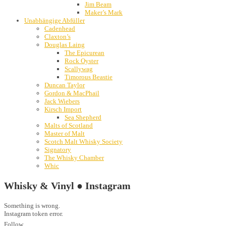
Jim Beam
Maker’s Mark
Unabhängige Abfüller
Cadenhead
Claxton’s
Douglas Laing
The Epicurean
Rock Oyster
Scallywag
Timorous Beastie
Duncan Taylor
Gordon & MacPhail
Jack Wiebers
Kirsch Import
Sea Shepherd
Malts of Scotland
Master of Malt
Scotch Malt Whisky Society
Signatory
The Whisky Chamber
Whic
Whisky & Vinyl ● Instagram
Something is wrong.
Instagram token error.
Follow