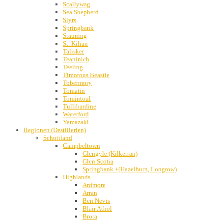
Scallywag
Sea Shepherd
Slyrs
Springbank
Stauning
St. Kilian
Talisker
Teaninich
Teeling
Timorous Beastie
Tobermory
Tomatin
Tomintoul
Tullibardine
Waterford
Yamazaki
Regionen (Destillerien)
Schottland
Campbeltown
Glengyle (Kilkerran)
Glen Scotia
Springbank +(Hazelburn, Longrow)
Highlands
Ardmore
Arran
Ben Nevis
Blair Athol
Brora