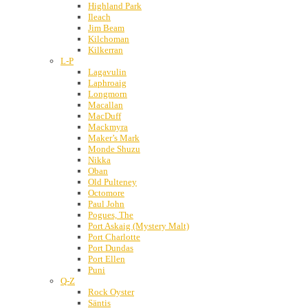
Highland Park
Ileach
Jim Beam
Kilchoman
Kilkerran
L-P
Lagavulin
Laphroaig
Longmorn
Macallan
MacDuff
Mackmyra
Maker’s Mark
Monde Shuzu
Nikka
Oban
Old Pulteney
Octomore
Paul John
Pogues, The
Port Askaig (Mystery Malt)
Port Charlotte
Port Dundas
Port Ellen
Puni
Q-Z
Rock Oyster
Säntis