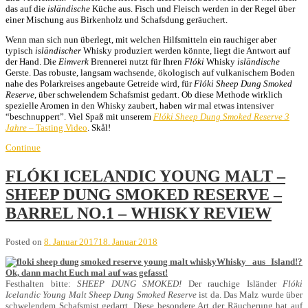
das auf die
isländische
Küche aus. Fisch und Fleisch werden in der Regel über
einer Mischung aus Birkenholz und Schafsdung geräuchert.
Wenn man sich nun überlegt, mit welchen Hilfsmitteln ein rauchiger aber
typisch
isländischer
Whisky produziert werden könnte, liegt die Antwort auf
der Hand. Die
Eimverk
Brennerei nutzt für Ihren
Flóki
Whisky
isländische
Gerste. Das robuste, langsam wachsende, ökologisch auf vulkanischem Boden
nahe des Polarkreises angebaute Getreide wird, für
Flóki Sheep Dung Smoked
Reserve,
über schwelendem Schafsmist gedarrt. Ob diese Methode wirklich
spezielle Aromen in den Whisky zaubert, haben wir mal etwas intensiver
“beschnuppert”. Viel Spaß mit unserem
Flóki Sheep Dung Smoked Reserve 3
Jahre
– Tasting Video
. Skål!
Continue
FLÓKI ICELANDIC YOUNG MALT –
SHEEP DUNG SMOKED RESERVE –
BARREL NO.1 – WHISKY REVIEW
Posted on
8. Januar 2017
18. Januar 2018
Whisky aus Island!?
Ok, dann macht Euch mal auf was gefasst!
Festhalten bitte:
SHEEP DUNG SMOKED!
Der rauchige Isländer
Flóki
Icelandic Young Malt
Sheep Dung Smoked Reserve
ist da. Das Malz wurde über
schwelendem Schafsmist gedarrt. Diese besondere Art der Räucherung hat auf