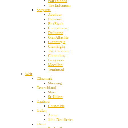
Port Dundas
The Epicurean
Speyside
Aberlour
Balvenie
BenRiach
Convalmore
Dailuaine
GlenAllachie
Glenburgie
Glen Elgin
The Glenlivet
Glenrothes
Longmorn
Macallan
Tomintoul
Welt
Dänemark
Stauning
Deutschland
Slyrs
St. Kilian
England
Cotswolds
Indien
Amrut
John Distilleries
Irland