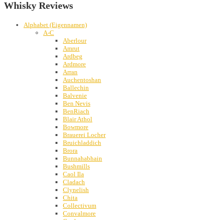
Whisky Reviews
Alphabet (Eigennamen)
A-C
Aberlour
Amrut
Ardbeg
Ardmore
Arran
Auchentoshan
Ballechin
Balvenie
Ben Nevis
BenRiach
Blair Athol
Bowmore
Brauerei Locher
Bruichladdich
Brora
Bunnahabhain
Bushmills
Caol Ila
Cladach
Clynelish
Chita
Collectivum
Convalmore