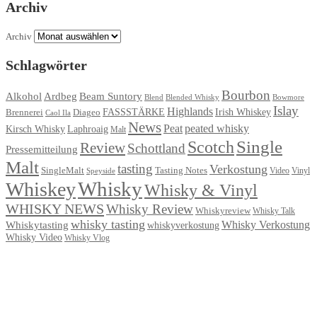
Archiv
Archiv
Schlagwörter
Bourbon
Ardbeg
Alkohol
Beam Suntory
Blend
Blended Whisky
Bowmore
Islay
Highlands
FASSSTÄRKE
Irish Whiskey
Brennerei
Diageo
Caol Ila
News
Peat
peated whisky
Kirsch Whisky
Laphroaig
Malt
Single
Scotch
Review
Schottland
Pressemitteilung
Malt
tasting
Verkostung
Tasting Notes
SingleMalt
Video
Speyside
Vinyl
Whisky
Whiskey
Whisky & Vinyl
WHISKY NEWS
Whisky Review
Whiskyreview
Whisky Talk
whisky tasting
Whisky Verkostung
Whiskytasting
whiskyverkostung
Whisky Video
Whisky Vlog