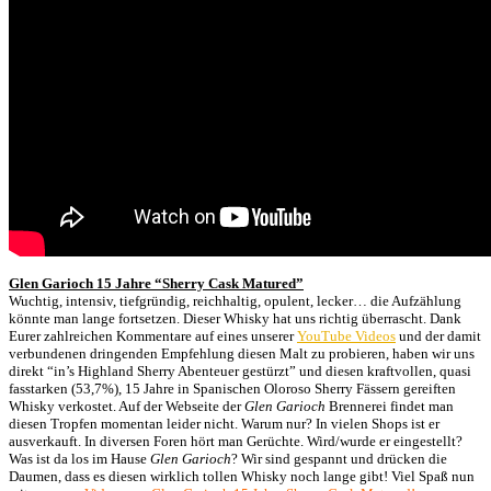
Glen Garioch 15 Jahre “Sherry Cask Matured”
Wuchtig, intensiv, tiefgründig, reichhaltig, opulent, lecker… die Aufzählung
könnte man lange fortsetzen. Dieser Whisky hat uns richtig überrascht. Dank
Eurer zahlreichen Kommentare auf eines unserer
YouTube Videos
und der damit
verbundenen dringenden Empfehlung diesen Malt zu probieren, haben wir uns
direkt “in’s Highland Sherry Abenteuer gestürzt” und diesen kraftvollen, quasi
fasstarken (53,7%), 15 Jahre in Spanischen Oloroso Sherry Fässern gereiften
Whisky verkostet. Auf der Webseite der
Glen Garioch
Brennerei findet man
diesen Tropfen momentan leider nicht. Warum nur? In vielen Shops ist er
ausverkauft. In diversen Foren hört man Gerüchte. Wird/wurde er eingestellt?
Was ist da los im Hause
Glen Garioch
? Wir sind gespannt und drücken die
Daumen, dass es diesen wirklich tollen Whisky noch lange gibt! Viel
Spaß nun