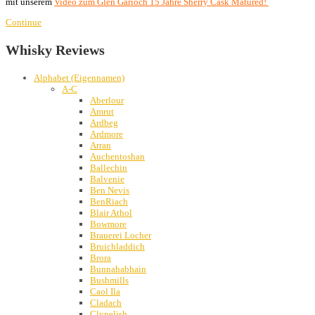
mit unserem
Video zum Glen Garioch 15 Jahre Sherry Cask Matured!
Continue
Whisky Reviews
Alphabet (Eigennamen)
A-C
Aberlour
Amrut
Ardbeg
Ardmore
Arran
Auchentoshan
Ballechin
Balvenie
Ben Nevis
BenRiach
Blair Athol
Bowmore
Brauerei Locher
Bruichladdich
Brora
Bunnahabhain
Bushmills
Caol Ila
Cladach
Clynelish