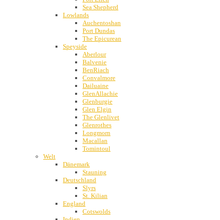
Sea Shepherd
Lowlands
Auchentoshan
Port Dundas
The Epicurean
Speyside
Aberlour
Balvenie
BenRiach
Convalmore
Dailuaine
GlenAllachie
Glenburgie
Glen Elgin
The Glenlivet
Glenrothes
Longmorn
Macallan
Tomintoul
Welt
Dänemark
Stauning
Deutschland
Slyrs
St. Kilian
England
Cotswolds
Indien