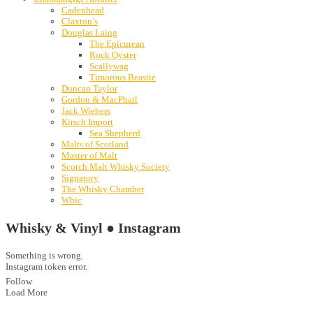
Cadenhead
Claxton’s
Douglas Laing
The Epicurean
Rock Oyster
Scallywag
Timorous Beastie
Duncan Taylor
Gordon & MacPhail
Jack Wiebers
Kirsch Import
Sea Shepherd
Malts of Scotland
Master of Malt
Scotch Malt Whisky Society
Signatory
The Whisky Chamber
Whic
Whisky & Vinyl ● Instagram
Something is wrong.
Instagram token error.
Follow
Load More