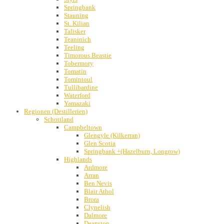
Springbank
Stauning
St. Kilian
Talisker
Teaninich
Teeling
Timorous Beastie
Tobermory
Tomatin
Tomintoul
Tullibardine
Waterford
Yamazaki
Regionen (Destillerien)
Schottland
Campbeltown
Glengyle (Kilkerran)
Glen Scotia
Springbank +(Hazelburn, Longrow)
Highlands
Ardmore
Arran
Ben Nevis
Blair Athol
Brora
Clynelish
Dalmore
Deanston