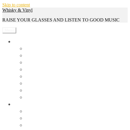
Skip to content
Whisky & Vinyl
RAISE YOUR GLASSES AND LISTEN TO GOOD MUSIC
Menu
Whisky
Reviews
Events
Whisky Serien
Gewinnspiele
Interviews
News
Rezepte
Trivia
Vinyl
Events
News
Reviews