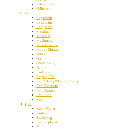
Kilchoman
Kilkerran
L-P
Lagavulin
Laphroaig
Longmorn
Macallan
MacDuff
Mackmyra
Maker’s Mark
Monde Shuzu
Nikka
Oban
Old Pulteney
Octomore
Paul John
Pogues, The
Port Askaig (Mystery Malt)
Port Charlotte
Port Dundas
Port Ellen
Puni
Q-Z
Rock Oyster
Säntis
Scallywag
Sea Shepherd
Slyrs