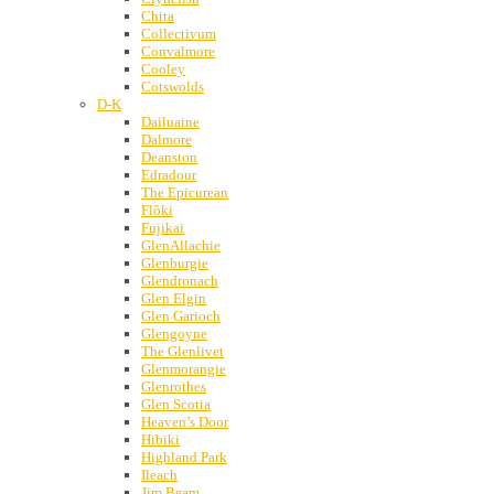
Chita
Collectivum
Convalmore
Cooley
Cotswolds
D-K
Dailuaine
Dalmore
Deanston
Edradour
The Epicurean
Flôki
Fujikai
GlenAllachie
Glenburgie
Glendronach
Glen Elgin
Glen Garioch
Glengoyne
The Glenlivet
Glenmorangie
Glenrothes
Glen Scotia
Heaven’s Door
Hibiki
Highland Park
Ileach
Jim Beam