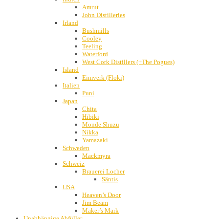
Amrut
John Distilleries
Irland
Bushmills
Cooley
Teeling
Waterford
West Cork Distillers (+The Pogues)
Island
Eimverk (Floki)
Italien
Puni
Japan
Chita
Hibiki
Monde Shuzu
Nikka
Yamazaki
Schweden
Mackmyra
Schweiz
Brauerei Locher
Säntis
USA
Heaven’s Door
Jim Beam
Maker’s Mark
Unabhängige Abfüller