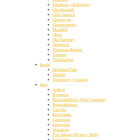
Edradour (+Ballechin)
Glendronach
Glen Garioch
Glengoyne
Glenmorangie
MacDuff
Oban
Old Pulteney
Teaninich
Timorous Beastie
Tomatin
Tullibardine
Inseln
Highland Park
Talisker
Tobermory (+Ledaig)
Islay
Ardbeg
Bowmore
Bruichladdich (+Port Charlotte)
Bunnahabhain
Caol Ila
Kilchoman
Laphroaig
Lagavulin
Octomore
Port Askaig (Mystery Malt)
Port Ellen