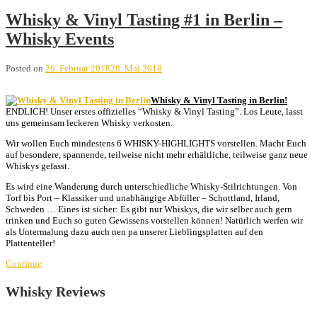
Whisky & Vinyl Tasting #1 in Berlin –
Whisky Events
Posted on
26. Februar 2018
28. Mai 2018
Whisky & Vinyl Tasting in Berlin!
ENDLICH! Unser erstes offizielles “Whisky & Vinyl Tasting”. Los Leute, lasst
uns gemeinsam leckeren Whisky verkosten.
Wir wollen Euch mindestens 6 WHISKY-HIGHLIGHTS vorstellen. Macht Euch
auf besondere, spannende, teilweise nicht mehr erhältliche, teilweise ganz neue
Whiskys gefasst.
Es wird eine Wanderung durch unterschiedliche Whisky-Stilrichtungen. Von
Torf bis Port – Klassiker und unabhängige Abfüller – Schottland, Irland,
Schweden …
Eines ist sicher: Es gibt nur Whiskys, die wir selber auch gern
trinken und Euch so guten Gewissens vorstellen können! Natürlich werfen wir
als Untermalung dazu auch nen pa unserer Lieblingsplatten auf den
Plattenteller!
Continue
Whisky Reviews