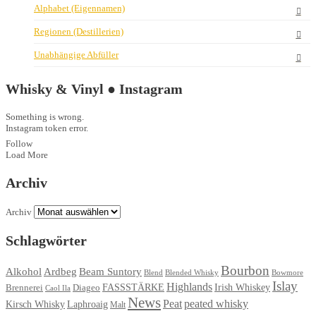
Alphabet (Eigennamen)
Regionen (Destillerien)
Unabhängige Abfüller
Whisky & Vinyl ● Instagram
Something is wrong.
Instagram token error.
Follow
Load More
Archiv
Archiv
Schlagwörter
Bourbon
Ardbeg
Alkohol
Beam Suntory
Blend
Blended Whisky
Bowmore
Islay
Highlands
FASSSTÄRKE
Irish Whiskey
Brennerei
Diageo
Caol Ila
News
Peat
peated whisky
Kirsch Whisky
Laphroaig
Malt