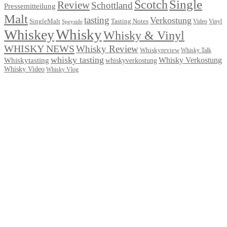
Single
Scotch
Review
Schottland
Pressemitteilung
Malt
tasting
Verkostung
Tasting Notes
SingleMalt
Video
Speyside
Vinyl
Whisky
Whiskey
Whisky & Vinyl
WHISKY NEWS
Whisky Review
Whiskyreview
Whisky Talk
whisky tasting
Whisky Verkostung
Whiskytasting
whiskyverkostung
Whisky Video
Whisky Vlog