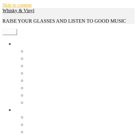
Skip to content
Whisky & Vinyl
RAISE YOUR GLASSES AND LISTEN TO GOOD MUSIC
Menu
Whisky
Reviews
Events
Whisky Serien
Gewinnspiele
Interviews
News
Rezepte
Trivia
Vinyl
Events
News
Reviews