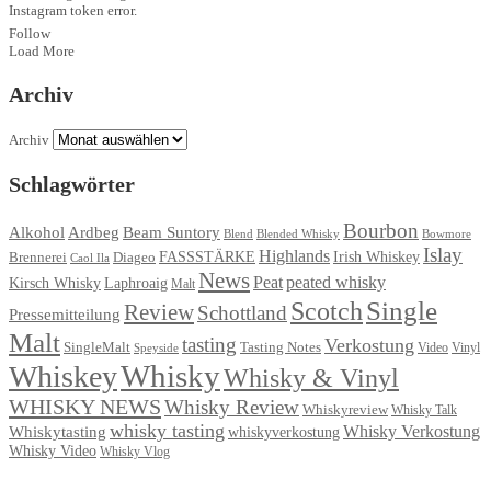
Instagram token error.
Follow
Load More
Archiv
Archiv
Schlagwörter
Bourbon
Ardbeg
Alkohol
Beam Suntory
Blend
Blended Whisky
Bowmore
Islay
Highlands
FASSSTÄRKE
Irish Whiskey
Brennerei
Diageo
Caol Ila
News
Peat
peated whisky
Kirsch Whisky
Laphroaig
Malt
Single
Scotch
Review
Schottland
Pressemitteilung
Malt
tasting
Verkostung
Tasting Notes
SingleMalt
Video
Speyside
Vinyl
Whisky
Whiskey
Whisky & Vinyl
WHISKY NEWS
Whisky Review
Whiskyreview
Whisky Talk
whisky tasting
Whisky Verkostung
Whiskytasting
whiskyverkostung
Whisky Video
Whisky Vlog