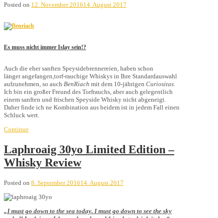
Posted on
12. November 2016
14. August 2017
Es muss nicht immer Islay sein!?
Auch die eher sanften Speysidebrennereien,
haben schon
länger angefangen,torf-
rauchige Whiskys in Ihre Standardauswahl
aufzunehmen, so auch
BenRiach
mit dem
10-jährigen
Curiositas
.
Ich bin ein großer Freund des Torfrauchs, aber auch gelegentlich
einem sanften und frischen Speyside Whisky nicht abgeneigt.
Daher finde ich ne
Kombination aus beidem ist in jedem Fall
einen
Schluck wert.
Continue
Laphroaig 30yo Limited Edition –
Whisky Review
Posted on
8. September 2016
14. August 2017
„I must go down to the sea today. I must go down to see the sky