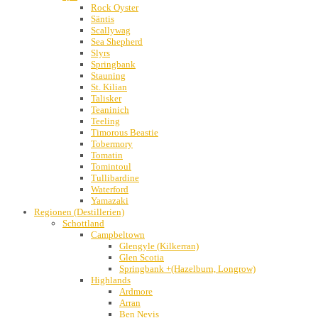
Rock Oyster
Säntis
Scallywag
Sea Shepherd
Slyrs
Springbank
Stauning
St. Kilian
Talisker
Teaninich
Teeling
Timorous Beastie
Tobermory
Tomatin
Tomintoul
Tullibardine
Waterford
Yamazaki
Regionen (Destillerien)
Schottland
Campbeltown
Glengyle (Kilkerran)
Glen Scotia
Springbank +(Hazelburn, Longrow)
Highlands
Ardmore
Arran
Ben Nevis