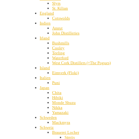
Slyrs
St. Kilian
England
Cotswolds
Indien
Amrut
John Distilleries
Irland
Bushmills
Cooley
Teeling
Waterford
West Cork Distillers (+The Pogues)
Island
Eimverk (Floki)
Italien
Puni
Japan
Chita
Hibiki
Monde Shuzu
Nikka
Yamazaki
Schweden
Mackmyra
Schweiz
Brauerei Locher
Säntis