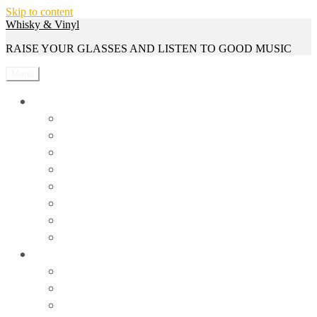
Skip to content
Whisky & Vinyl
RAISE YOUR GLASSES AND LISTEN TO GOOD MUSIC
Menu
Whisky
Reviews
Events
Whisky Serien
Gewinnspiele
Interviews
News
Rezepte
Trivia
Vinyl
Events
News
Reviews