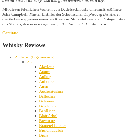
and all I ask is an Islay cask and good friends to drink it dry.“
Mit diesen feierlichen Worten, von Dudelsackmusik untermalt, eröffnete
John Campbell, Master Distiller der Schottischen
Laphroaig Distillery
,
die Verkostung seiner neuesten Kreation. Stolz stellte er den Protagonisten
des Abends, den neuen
Laphroaig 30 Jahre limited
edition vor.
Continue
Whisky Reviews
Alphabet (Eigennamen)
A-C
Aberlour
Amrut
Ardbeg
Ardmore
Arran
Auchentoshan
Ballechin
Balvenie
Ben Nevis
BenRiach
Blair Athol
Bowmore
Brauerei Locher
Bruichladdich
Brora