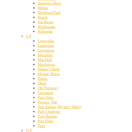
Heaven’s Door
Hibiki
Highland Park
Ileach
Jim Beam
Kilchoman
Kilkerran
L-P
Lagavulin
Laphroaig
Longmorn
Macallan
MacDuff
Mackmyra
Maker’s Mark
Monde Shuzu
Nikka
Oban
Old Pulteney
Octomore
Paul John
Pogues, The
Port Askaig (Mystery Malt)
Port Charlotte
Port Dundas
Port Ellen
Puni
Q-Z