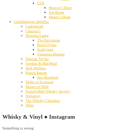
USA
Heaven’s Door
Jim Beam
Maker’s Mark
Unabhängige Abfüller
Cadenhead
Claxton’s
Douglas Laing
The Epicurean
Rock Oyster
Scallywag
Timorous Beastie
Duncan Taylor
Gordon & MacPhail
Jack Wiebers
Kirsch Import
Sea Shepherd
Malts of Scotland
Master of Malt
Scotch Malt Whisky Society
Signatory
The Whisky Chamber
Whic
Whisky & Vinyl ● Instagram
Something is wrong.