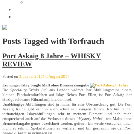
Trivia
Unsere Tastings
Wir sind
Posts Tagged with Torfrauch
Port Askaig 8 Jahre – WHISKY
REVIEW
Posted on
3. Januar 2017
14. August 2017
Ein junger Islay Single Malt ohne Brennereiangabe
Die
Speciality Drinks Ltd.
aus London widmet Ihre Abfüllungsreihe einem
kleinen Fährhafendörfchen auf Islay. Neben Port Ellen, ist Port Askaig der
einzige relevante Fähranlaufplatz der Insel.
Unabhängige Abfüllungen sind ja immer für eine Überraschung gut. Die Port
Askaig Reihe gibt es nun auch schon seit einigen Jahren. Ich bin ja bei
torfrauchigen Islayabfüllungen sehr in meinem Element und hab mich
entsprechend auch auf das Verkosten dieses “
Mystery Malts
“, wie Malts ohne
Brennereiangabe gerne bezeichnet werden, gefreut. Ich werde versuchen, mich
nicht zu sehr in Spekulationen zu verlieren und bin gespannt, wie der
Port
Askaig 8 Jahre
so gelungen ist.