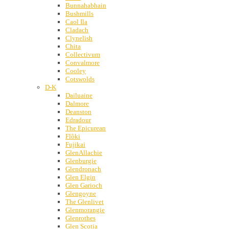
Bunnahabhain
Bushmills
Caol Ila
Cladach
Clynelish
Chita
Collectivum
Convalmore
Cooley
Cotswolds
D-K
Dailuaine
Dalmore
Deanston
Edradour
The Epicurean
Flôki
Fujikai
GlenAllachie
Glenburgie
Glendronach
Glen Elgin
Glen Garioch
Glengoyne
The Glenlivet
Glenmorangie
Glenrothes
Glen Scotia