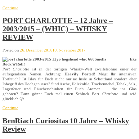
Continue
PORT CHARLOTTE – 12 Jahre –
2003/2015 – (WHIC) – WHISKY
REVIEW
Posted on
26. Dezember 2016
10. November 2017
Smells like
Rock’n’Roll!
Port Charlotte
ist in der torfigen Whisky-Welt zweifelsohne einer der
aufregendsten Namen. Achtung:
Heavily Peated!
Mögt Ihr intensiven
Torfrauch? Ist Islay für Euch nicht nur ne Insle in Schottland sondern eher
Inbegriff des Hochgenusses? Sind Asche, Holzkohle, Trockennebel, Tabak, Salz,
Lagerfeuer und Räucherschinken für Euch Aromen … die ins Glas
gehören? Dann gönnt Euch mal einen Schluck
Port Charlotte
und seid
glücklich 🙂
Continue
BenRiach Curiositas 10 Jahre – Whisky
Review