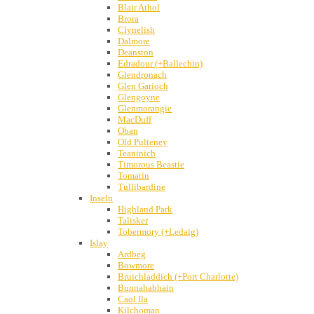
Blair Athol
Brora
Clynelish
Dalmore
Deanston
Edradour (+Ballechin)
Glendronach
Glen Garioch
Glengoyne
Glenmorangie
MacDuff
Oban
Old Pulteney
Teaninich
Timorous Beastie
Tomatin
Tullibardine
Inseln
Highland Park
Talisker
Tobermory (+Ledaig)
Islay
Ardbeg
Bowmore
Bruichladdich (+Port Charlotte)
Bunnahabhain
Caol Ila
Kilchoman