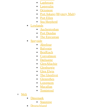
Laphroaig
Lagavulin
Octomore
Port Askaig (Mystery Malt)
Port Ellen
Sea Shepherd
Lowlands
Auchentoshan
Port Dundas
The Epicurean
Speyside
Aberlour
Balvenie
BenRiach
Convalmore
Dailuaine
GlenAllachie
Glenburgie
Glen Elgin
The Glenlivet
Glenrothes
Longmorn
Macallan
Tomintoul
Welt
Dänemark
Stauning
Deutschland