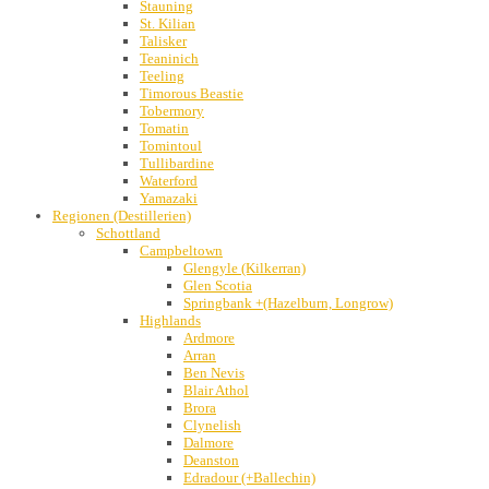
Stauning
St. Kilian
Talisker
Teaninich
Teeling
Timorous Beastie
Tobermory
Tomatin
Tomintoul
Tullibardine
Waterford
Yamazaki
Regionen (Destillerien)
Schottland
Campbeltown
Glengyle (Kilkerran)
Glen Scotia
Springbank +(Hazelburn, Longrow)
Highlands
Ardmore
Arran
Ben Nevis
Blair Athol
Brora
Clynelish
Dalmore
Deanston
Edradour (+Ballechin)