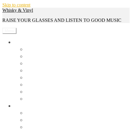
Skip to content
Whisky & Vinyl
RAISE YOUR GLASSES AND LISTEN TO GOOD MUSIC
Menu
Whisky
Reviews
Events
Whisky Serien
Gewinnspiele
Interviews
News
Rezepte
Trivia
Vinyl
Events
News
Reviews