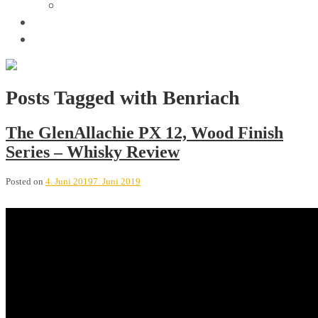
Trivia
Unsere Tastings
Wir sind
Posts Tagged with Benriach
The GlenAllachie PX 12, Wood Finish
Series – Whisky Review
Posted on
4. Juni 2019
7. Juni 2019
GlenAllachie PX