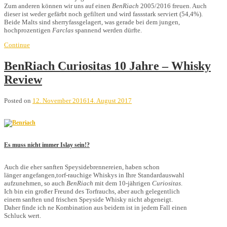
Zum anderen können wir uns auf einen
BenRiach
2005/2016 freuen. Auch
dieser ist weder gefärbt noch gefiltert und wird fassstark serviert (54,4%).
Beide Malts sind sherryfassgelagert, was gerade bei dem jungen,
hochprozentigen
Farclas
spannend werden dürfte.
Continue
BenRiach Curiositas 10 Jahre – Whisky
Review
Posted on
12. November 2016
14. August 2017
Es muss nicht immer Islay sein!?
Auch die eher sanften Speysidebrennereien,
haben schon
länger angefangen,torf-
rauchige Whiskys in Ihre Standardauswahl
aufzunehmen, so auch
BenRiach
mit dem
10-jährigen
Curiositas
.
Ich bin ein großer Freund des Torfrauchs, aber auch gelegentlich
einem sanften und frischen Speyside Whisky nicht abgeneigt.
Daher finde ich ne
Kombination aus beidem ist in jedem Fall
einen
Schluck wert.