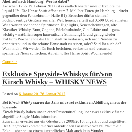
Ahoi, auf nach Hamburg! Wer ist dabei?
Zwischen 17. & 19. Februar 2017 ist es endlich wieder soweit: Explore the
liquid LIfe! Die Hanse Spirit öffnet zum 7. Mal Ihre Türen (in Hamburg – direkt
gegenüber dem Fernsehturm – Halle B1). Besucher dürfen sich auf
hochprozentige Genüsse aus aller Welt freuen, verteilt auf 3.500 Quadratmetern.
Wir erwarten spannende Spirituosen-Highlights, Neuerscheinungen, alte
Klassiker, Whisky, Rum, Cognac, Edelobstbrände, Gin, Liköre und – ganz
wichtig – natürlich super hanseatische Stimmung! Grund genug wieder
mal für‘n Wochenende die Hauptstadt zu verlassen, sich nach Norden zu
orientieren und in die schöne Hansestadt zu reisen, oder? Seid Ihr auch da?
Wenn nicht: Wir werden für Euch berichten, verkosten und versuchen
spannende News zu fischen. Auf ein tolles Hanse Spirit Wochenende!
Continue
Exklusive Speyside-Whiskys für/von
Kirsch Whisky – WHISKY NEWS
Posted on
6. Januar 2017
6. Januar 2017
Bei
Kirsch Whisky
startet das Jahr mit zwei exklusiven Abfüllungen aus der
Speyside
Kirsch Whisky
haben uns in einer Pressemitteilung über zwei exklusiv für sie
abgefüllte Single Malts informiert.
Zum einen erwartet uns ein
Glenfarclas
2008/2016, ungefärbt und ungefiltert.
Der
Glenfarclas
kommt mit ‘ner ordentlichen Fassstärke von 60,2% um die
Ecke….aber bei so einem jugendlichen Malt auch kein Wunder.