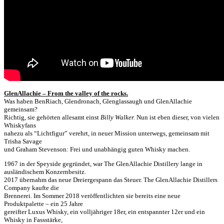
GlenAllachie – From the valley of the rocks.
Was haben BenRiach, Glendronach, Glenglassaugh und GlenAllachie
gemeinsam?
Richtig, sie gehörten allesamt einst
Billy Walker.
Nun ist eben dieser, von vielen
Whiskyfans
nahezu als “Lichtfigur” verehrt, in neuer Mission unterwegs, gemeinsam mit
Trisha Savage
und Graham Stevenson: Frei und unabhängig guten Whisky machen.
1967 in der Speyside gegründet, war The GlenAllachie Distillery lange in
ausländischem Konzernbesitz.
2017 übernahm das neue Dreiergespann das Steuer. The GlenAllachie Distillers
Company kaufte die
Brennerei. Im Sommer 2018 veröffentlichten sie bereits eine neue
Produktpalette – ein 25 Jahre
gereifter Luxus Whisky, ein volljähriger 18er, ein entspannter 12er und ein
Whisky in Fassstärke,