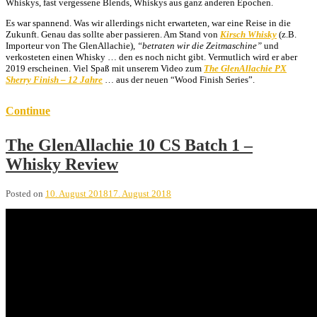
Whiskys, fast vergessene Blends, Whiskys aus ganz anderen Epochen.
Es war spannend. Was wir allerdings nicht erwarteten, war eine Reise in die
Zukunft. Genau das sollte aber passieren. Am Stand von
Kirsch Whisky
(z.B.
Importeur von The GlenAllachie),
“betraten wir die Zeitmaschine”
und
verkosteten einen Whisky … den es noch nicht gibt. Vermutlich wird er aber
2019 erscheinen. Viel Spaß mit unserem Video zum
The GlenAllachie PX
Sherry Finish – 12 Jahre
… aus der neuen “Wood Finish Series”.
Continue
The GlenAllachie 10 CS Batch 1 –
Whisky Review
Posted on
10. August 2018
17. August 2018