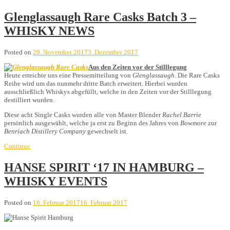
Glenglassaugh Rare Casks Batch 3 –
WHISKY NEWS
Posted on
29. November 2017
3. Dezember 2017
Aus den Zeiten vor der Stilllegung
Heute erreichte uns eine Pressemitteilung von
Glenglassaugh
. Die Rare Casks
Reihe wird um das nunmehr dritte Batch erweitert. Hierbei wurden
ausschließlich Whiskys abgefüllt, welche in den Zeiten vor der Stilllegung
destilliert wurden.
Diese acht Single Casks wurden alle von Master Blender
Rachel Barrie
persönlich ausgewählt, welche ja erst zu Beginn des Jahres von
Bowmore
zur
Benriach Distillery Company
gewechselt ist.
Continue
HANSE SPIRIT ‘17 IN HAMBURG –
WHISKY EVENTS
Posted on
16. Februar 2017
16. Februar 2017