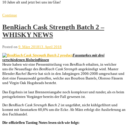
10 Jahre alt und jetzt bei uns im Glas!
Continue
BenRiach Cask Strength Batch 2 –
WHISKY NEWS
Posted on
9. März 2018
13. April 2018
Fassstarkes mit drei
verschiedenen Holzeinflüssen
Heute haben wir eine Pressemitteilung von
BenRiach
erhalten, in welcher
uns die Neuauflage des
BenRiach Cask Strength
angekündigt wird. Master
Blender
Rachel Barrie
hat sich in den Jahrgängen 2006-2008 umgeschaut und
dort eine Fassauswahl getroffen, welche aus Bourbon Barrels, Oloroso Fässern
und Virgin Oak Hogsheads besteht.
Das Ergebnis ist laut Brennereiangabe noch komplexer und runder, als es beim
preisgekrönten Vorgänger bereits der Fall gewesen ist.
Der
BenRiach Cask Strength Batch 2
ist ungefäbrt, nicht kühlgefiltert und
kommt mit fassstarken 60,6% um die Ecke. Ab März erfolgt die Auslieferung an
den Fachhandel.
Die offiziellen Tasting Notes lesen sich wie folgt: