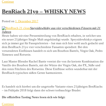
Continue
BenRiach 21yo – WHISKY NEWS
Posted on
1. Dezember 2017
Speysidewhisky aus vier verschiedenen Fässern mit 21
Jahren
Heute haben wir eine Pressemitteilung von BenRiach erhalten, in welcher uns
ein neuer 21jähriger Single Malt angekündigt wurde. Speysidewhiskys eignen
sich ja immer gut für Fassspielereien – hat man sich hier wohl auch gedacht und
dem BenRiach 21yo vier verschiedene Fassarten spendiert. Bei den
verwendeten Einflüssen handelt es sich um Bourbon Barrels, Virgin Oak, Pedro
Ximenez und Rotwein.
Laut Master Blender Rachel Barrie vereint die von ihr kreierte Kombination die
Vanille des Bourbon Barrels, mit der Würze der Virgin Oak, der PX_Süße und
den roten Früchten des Rotweins. Diese Einflüsse sollen wunderbar mit der
BenRiach-typischen süßen Gerste harmonieren.
Es handelt sich hierbei um die ungetorfte Variante eines 21jährigen BenRiachs
– im Frühjahr 2018 folgt dann der schwer torfrauchige Bruder.
Die offiziellen Tasting Notes lesen sich wie folgt:
Continue