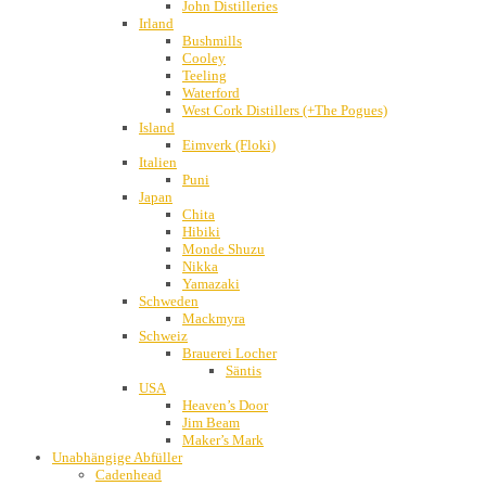
John Distilleries
Irland
Bushmills
Cooley
Teeling
Waterford
West Cork Distillers (+The Pogues)
Island
Eimverk (Floki)
Italien
Puni
Japan
Chita
Hibiki
Monde Shuzu
Nikka
Yamazaki
Schweden
Mackmyra
Schweiz
Brauerei Locher
Säntis
USA
Heaven’s Door
Jim Beam
Maker’s Mark
Unabhängige Abfüller
Cadenhead