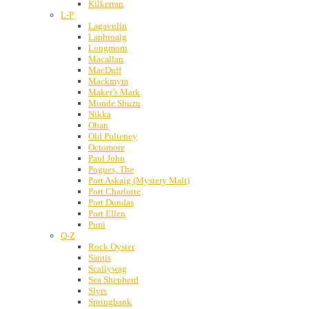
Kilkerran
L-P
Lagavulin
Laphroaig
Longmorn
Macallan
MacDuff
Mackmyra
Maker’s Mark
Monde Shuzu
Nikka
Oban
Old Pulteney
Octomore
Paul John
Pogues, The
Port Askaig (Mystery Malt)
Port Charlotte
Port Dundas
Port Ellen
Puni
Q-Z
Rock Oyster
Säntis
Scallywag
Sea Shepherd
Slyrs
Springbank