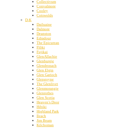
Collectivum
Convalmore
Cooley
Cotswolds
D-K
Dailuaine
Dalmore
Deanston
Edradour
The Epicurean
Flôki
Fujikai
GlenAllachie
Glenburgie
Glendronach
Glen Elgin
Glen Garioch
Glengoyne
The Glenlivet
Glenmorangie
Glenrothes
Glen Scotia
Heaven’s Door
Hibiki
Highland Park
Ileach
Jim Beam
Kilchoman