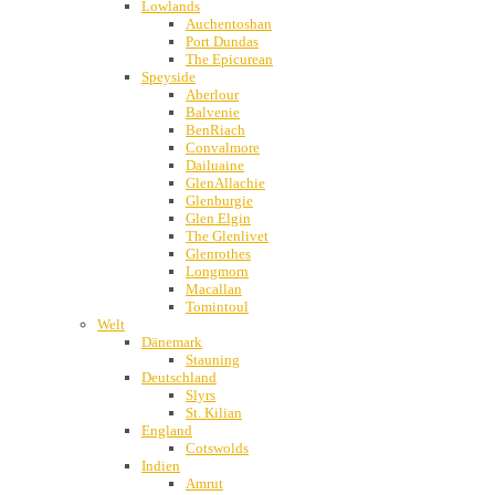
Lowlands
Auchentoshan
Port Dundas
The Epicurean
Speyside
Aberlour
Balvenie
BenRiach
Convalmore
Dailuaine
GlenAllachie
Glenburgie
Glen Elgin
The Glenlivet
Glenrothes
Longmorn
Macallan
Tomintoul
Welt
Dänemark
Stauning
Deutschland
Slyrs
St. Kilian
England
Cotswolds
Indien
Amrut