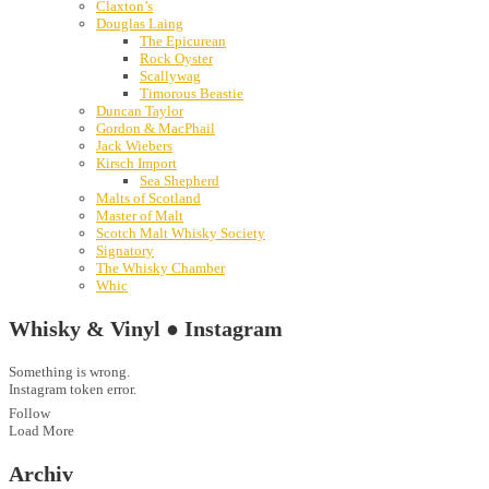
Claxton’s
Douglas Laing
The Epicurean
Rock Oyster
Scallywag
Timorous Beastie
Duncan Taylor
Gordon & MacPhail
Jack Wiebers
Kirsch Import
Sea Shepherd
Malts of Scotland
Master of Malt
Scotch Malt Whisky Society
Signatory
The Whisky Chamber
Whic
Whisky & Vinyl ● Instagram
Something is wrong.
Instagram token error.
Follow
Load More
Archiv