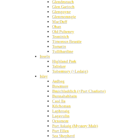
Glendronach
Glen Garioch
Glengoyne
Glenmorangie
MacDuff
Oban
Old Pulteney
Teaninich
Timorous Beastie
Tomatin
Tullibardine
Inseln
Highland Park
Talisker
Tobermory (+Ledaig)
Islay
Ardbeg
Bowmore
Bruichladdich (+Port Charlotte)
Bunnahabhain
Caol Ila
Kilchoman
Laphroaig
Lagavulin
Octomore
Port Askaig (Mystery Malt)
Port Ellen
Sea Shepherd