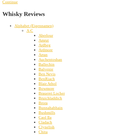
Continue
Whisky Reviews
Alphabet (Eigennamen)
A-C
Aberlour
Amrut
Ardbeg
Ardmore
Arran
Auchentoshan
Ballechin
Balvenie
Ben Nevis
BenRiach
Blair Athol
Bowmore
Brauerei Locher
Bruichladdich
Brora
Bunnahabhain
Bushmills
Caol Ila
Cladach
Clynelish
Chita