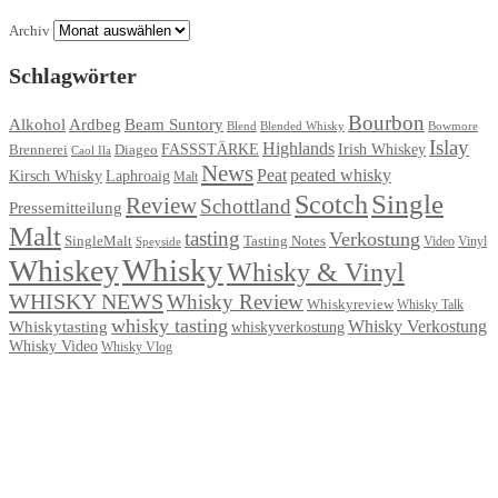
Archiv
Schlagwörter
Bourbon
Ardbeg
Alkohol
Beam Suntory
Blend
Blended Whisky
Bowmore
Islay
Highlands
FASSSTÄRKE
Irish Whiskey
Brennerei
Diageo
Caol Ila
News
Peat
peated whisky
Kirsch Whisky
Laphroaig
Malt
Single
Scotch
Review
Schottland
Pressemitteilung
Malt
tasting
Verkostung
Tasting Notes
SingleMalt
Video
Speyside
Vinyl
Whisky
Whiskey
Whisky & Vinyl
WHISKY NEWS
Whisky Review
Whiskyreview
Whisky Talk
whisky tasting
Whisky Verkostung
Whiskytasting
whiskyverkostung
Whisky Video
Whisky Vlog